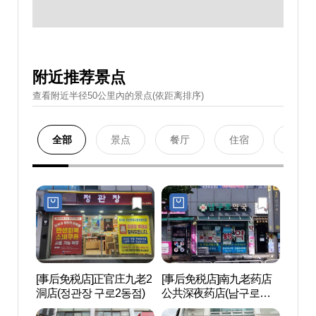
附近推荐景点
查看附近半径50公里內的景点(依距离排序)
全部
景点
餐厅
住宿
购物
[事后免税店]正官庄九老2
[事后免税店]南九老药店
Netm
洞店(정관장 구로2동점)
公共深夜药店(남구로약
마블
국 공공심야약국)