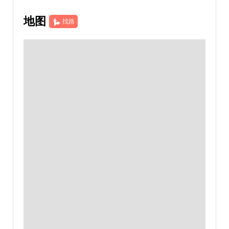
地图
找路