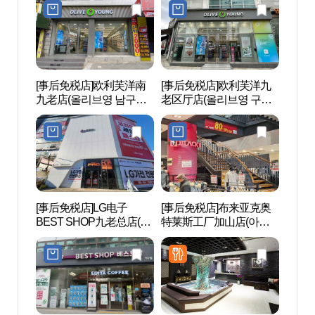
[事后免税店]欧利芙洋南
[事后免税店]欧利芙洋九
D-CU
九老店(올리브영 남구로
老区厅店(올리브영 구로
CEN
점)
구청점)
터）
[事后免税店]LG电子
[事后免税店]布来亚克奥
光明
BEST SHOP九老总店(LG
特莱斯工厂加山店(아우
민체
전자 베스트샵 구로본점)
트로 가산점)