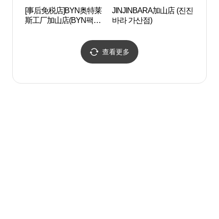
[事后免税店]BYN奥特莱
JINJINBARA加山店 (진진
道德山
斯工厂加山店(BYN팩토
바라 가산점)
다리)
리아울렛 가산점)
查看更多