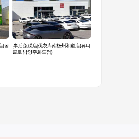
店(올
[事后免税店]优衣库南杨州和道店(유니
水之庭园(물의정원)
클로 남양주화도점)