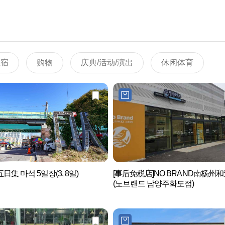
住宿
购物
庆典/活动/演出
休闲体育
日集 마석 5일장(3, 8일)
[事后免税店]NO BRAND南杨州
(노브랜드 남양주화도점)