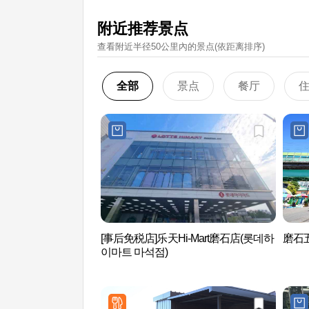
附近推荐景点
查看附近半径50公里內的景点(依距离排序)
全部
景点
餐厅
[事后免税店]乐天Hi-Mart磨石店(롯데하
磨石五
이마트 마석점)