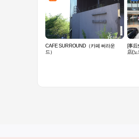
CAFE SURROUND（카페 써라운
[事后
드）
店(노