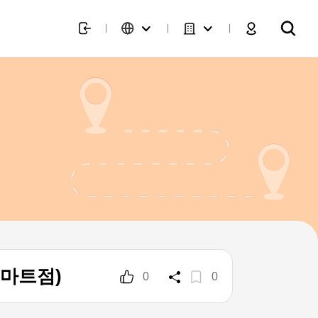
데마트점)
0
0