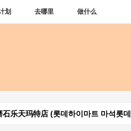
计划
去哪里
做什么
rt磨石乐天玛特店 (롯데하이마트 마석롯