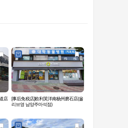
和道店
[事后免税店]欧利芙洋南杨州磨石店(올
和道绿水中心钢琴瀑
리브영 남양주마석점)
센터 피아노폭포）