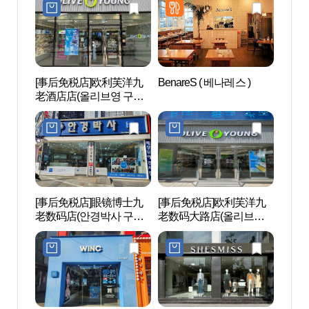
[事后免税店]欧利芙洋九
BenareS ( 베나레스 )
波拉美
老酒店店(올리브영 구로
호텔점)
[事后免税店]眼镜博士九
[事后免税店]欧利芙洋九
首尔
老数码店(안경박사 구로
老数码大路店(올리브영
（서울
디지털점)
구로디지털대로점)
타운