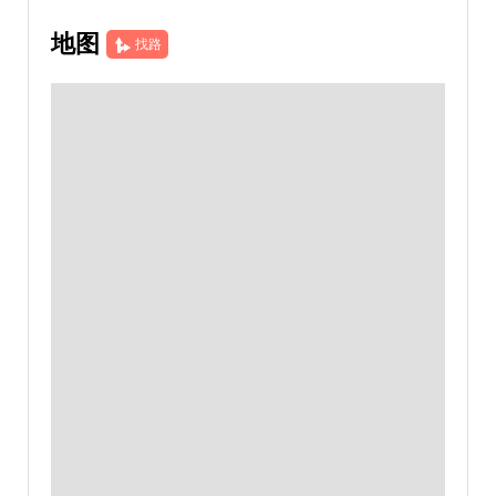
地图
找路