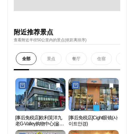
附近推荐景点
查看附近半径50公里內的景点(依距离排序)
全部
景点
餐厅
住宿
购物
[事后免税店]欧利芙洋九
[事后免税店]Cight眼镜(사
Netm
老G-Valley购物中心(올리
이트안경)
마블
브영 구로지밸리몰점)