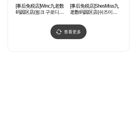
[事后免税店]Winc九老数
[事后免税店]ShesMiss九
高尺天
码园区店(윙크 구로디지
老数码园区店(쉬즈미스
이돔)
털단지점)
구로디지털단지점)
查看更多