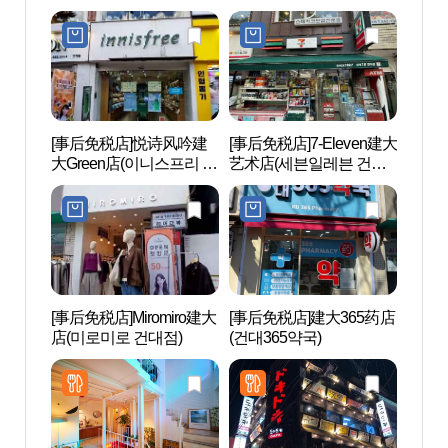
컬 건대점)
[事后免税店]悦诗风吟建
[事后免税店]7-Eleven建大
首尔
大Green店(이니스프리 건
艺术店(세븐일레븐 건대
린이
대그린점)
예술점)
[事后免税店]Miromiro建大
[事后免税店]建大365药店
爱茉莉
店(미로미로 건대점)
(건대365약국)