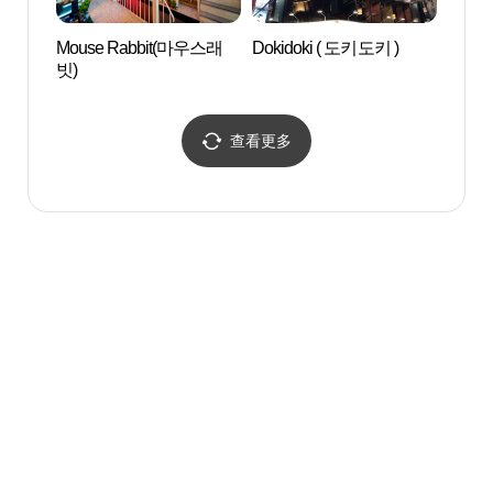
Mouse Rabbit(마우스래
Dokidoki ( 도키도키 )
圣水
빗)
수제화
查看更多