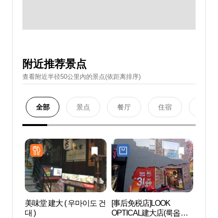
附近推荐景点
查看附近半径50公里內的景点(依距离排序)
全部
景点
餐厅
住宿
购物
美味堂 建大 ( 우마이도 건
[事后免税店]LOOK
世宗大
대 )
OPTICAL建大店(룩옵티
학교박