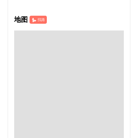
地图
找路