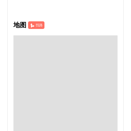
地图
找路