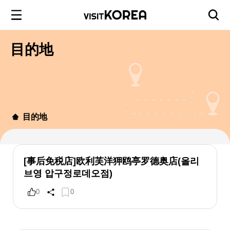
目的地
目的地
[事后免税店]欧利芙洋狎鸥亭罗德奥店(올리
브영 압구정로데오점)
0
0