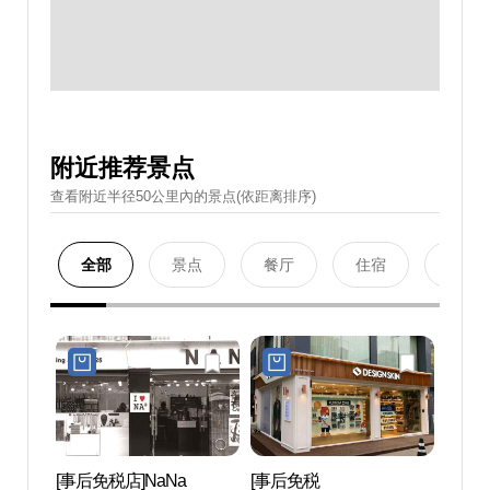
附近推荐景点
查看附近半径50公里內的景点(依距离排序)
全部
景点
餐厅
住宿
购物
[事后免税店]NaNa
[事后免税
狎鸥