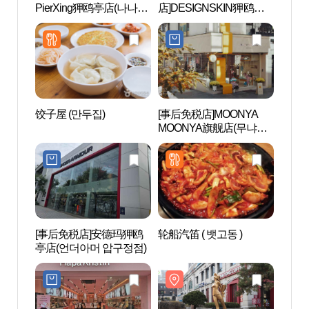
PierXing狎鸥亭店(나나피
店]DESIGNSKIN狎鸥亭
로데
어싱 압구정점)
店(디자인스킨 압구정점)
饺子屋 (만두집)
[事后免税店]MOONYA
手办
MOONYA旗舰店(무냐무
지엄
냐 플래그십스토어)
[事后免税店]安德玛狎鸥
轮船汽笛 ( 뱃고동 )
岛山安
亭店(언더아머 압구정점)
안창호