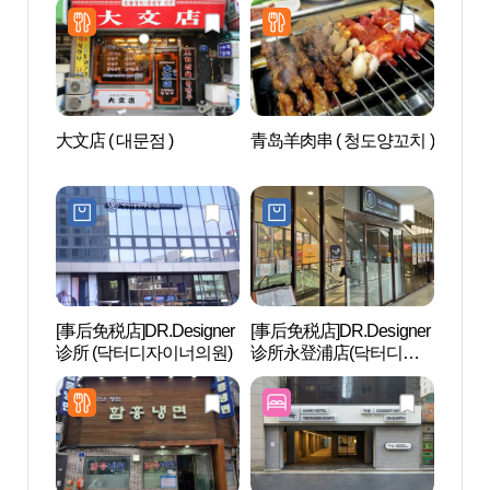
大文店 ( 대문점 )
青岛羊肉串 ( 청도양꼬치 )
N.Oli
에스테
[事后免税店]DR.Designer
[事后免税店]DR.Designer
Sea
诊所 (닥터디자이너의원)
诊所永登浦店(닥터디자
라 워
이너의원 영등포)