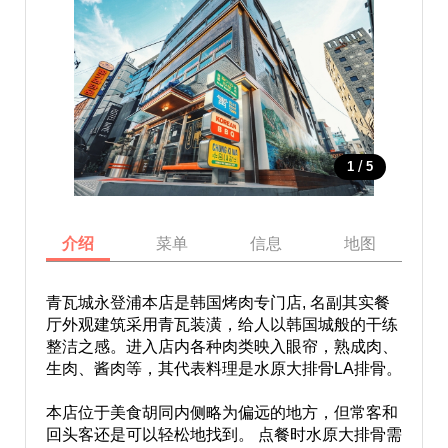
/
1
5
介绍
菜单
信息
地图
青瓦城永登浦本店是韩国烤肉专门店, 名副其实餐
厅外观建筑采用青瓦装潢，给人以韩国城般的干练
整洁之感。进入店内各种肉类映入眼帘，熟成肉、
生肉、酱肉等，其代表料理是水原大排骨LA排骨。
本店位于美食胡同内侧略为偏远的地方，但常客和
回头客还是可以轻松地找到。 点餐时水原大排骨需