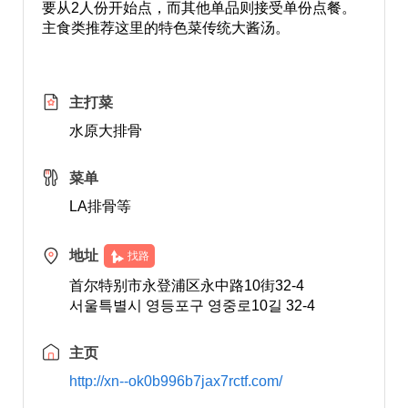
要从2人份开始点，而其他单品则接受单份点餐。
主食类推荐这里的特色菜传统大酱汤。
主打菜
水原大排骨
菜单
LA排骨等
地址
找路
首尔特别市永登浦区永中路10街32-4
서울특별시 영등포구 영중로10길 32-4
主页
http://xn--ok0b996b7jax7rctf.com/