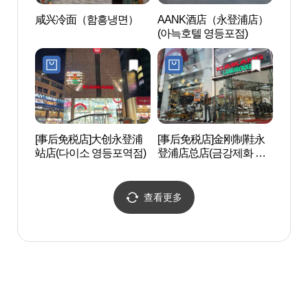
咸兴冷面（함흥냉면）
AANK酒店（永登浦店）
文来创
(아늑호텔 영등포점)
[事后免税店]大创永登浦
[事后免税店]金刚制鞋永
汝矣
站店(다이소 영등포역점)
登浦店总店(금강제화 영
등포본점)
查看更多