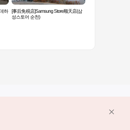
롯데하
[事后免税店]Samsung Store顺天店(삼
兴轮寺 (흥륜사)
성스토어 순천)
其他相关网站
关于韩国旅游发展局
K-Mice
护政策