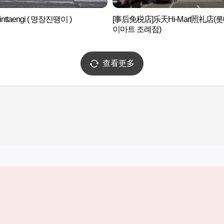
nttaengi ( 명장진땡이 )
[事后免税店]乐天Hi-Mart照礼店(
이마트 조례점)
查看更多
实用信息
服务
韩国旅游发展局手机应用程序
服务条款
1330韩国旅游咨询翻译热线
个人信息保