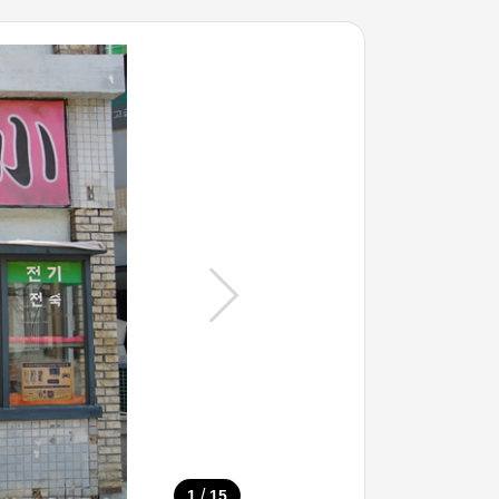
/
1
15