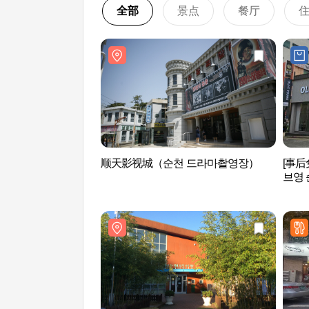
全部
景点
餐厅
顺天影视城（순천 드라마촬영장）
[事
브영 