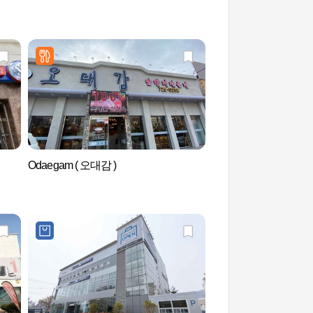
Odaegam ( 오대감 )
顺天影视城（순천 