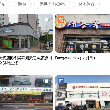
住宿
购物
庆典/活动/演出
休闲体育
后免税店]欧利芙洋顺天旺照店(올리
Daegwangmok ( 대광목 )
순천왕조점)