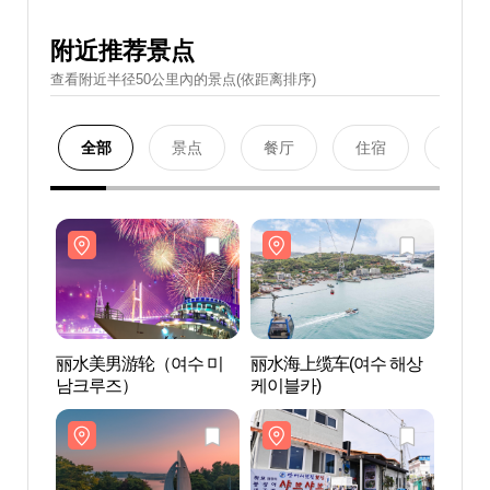
附近推荐景点
查看附近半径50公里內的景点(依距离排序)
全部
景点
餐厅
住宿
购物
丽水美男游轮（여수 미
丽水海上缆车(여수 해상
丽水
남크루즈）
케이블카)
남크