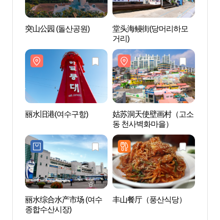
突山公园 (돌산공원)
堂头海鳗街(당머리하모
突山公
거리)
丽水旧港(여수구항)
姑苏洞天使壁画村（고소
丽水旧
동 천사벽화마을）
丽水综合水产市场 (여수
丰山餐厅（풍산식당）
李舜
종합수산시장)
장）