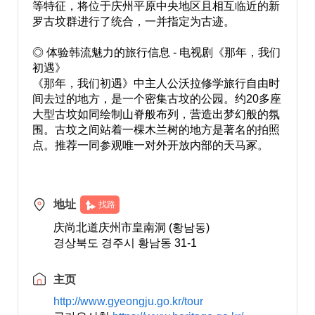
等特征，将位于庆州平原中央地区且相互临近的新
罗古坟群进行了统合，一并指定为古迹。
◎ 体验韩流魅力的旅行信息 - 电视剧《那年，我们
初遇》
《那年，我们初遇》中主人公沃拉修学旅行自由时
间去过的地方，是一个密集古坟的公园。约20多座
大型古坟如同绘制山脊般布列，营造出梦幻般的氛
围。古坟之间站着一棵木兰树的地方是著名的拍照
点。推荐一同参观唯一对外开放内部的天马冢。
地址
找路
庆尚北道庆州市皇南洞 (황남동)
경상북도 경주시 황남동 31-1
主页
http://www.gyeongju.go.kr/tour