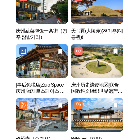
庆州蔬菜包饭一条街（경
天马冢(大陵苑)(천마총(대
庆州
주 쌈밥거리）
릉원))
주 쌈
[事后免税店]Zero Space
庆州历史遗迹地区[联合
庆州
庆州店(제로스페이스 경
国教科文组织世界遗产]
国教
주)
경주역사유적지구[유네
경주
스코 세계유산]
스코 
修经寺（수경사）
Bitkkuri(빛꾸리)
庆州