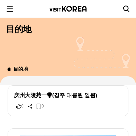
目的地
目的地
庆州大陵苑一带(경주 대릉원 일원)
0
0