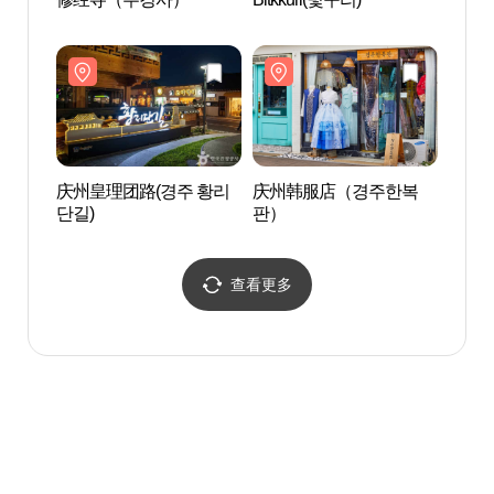
판）
庆州皇理团路(경주 황리
庆州韩服店（경주한복
金冠冢
단길)
판）
查看更多