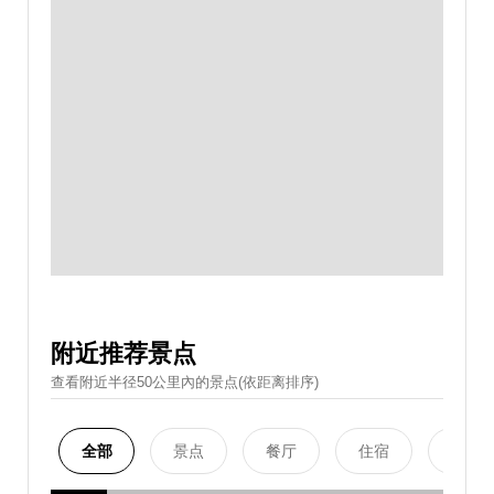
附近推荐景点
查看附近半径50公里內的景点(依距离排序)
全部
景点
餐厅
住宿
购物