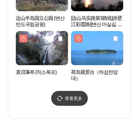
边山半岛国立公园 (변산
[边山马实路第3路线]赤壁
直沼瀑
반도국립공원)
江彩霞路([변산 마실길 3
코스] 적벽강 노을길)
直沼瀑布 (직소폭포)
荷岛观景台（하섬전망
来苏
대）
전나무
查看更多