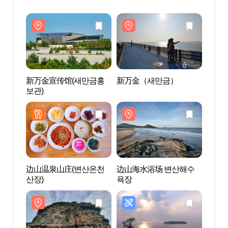
新万金宣传馆(새만금홍
新万金（새만금）
新万
보관)
보관)
边山温泉山庄(변산온천
边山海水浴场 변산해수
边山
산장)
욕장
욕장