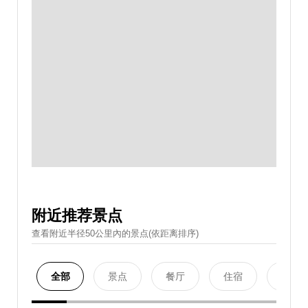
附近推荐景点
查看附近半径50公里內的景点(依距离排序)
全部
景点
餐厅
住宿
购物