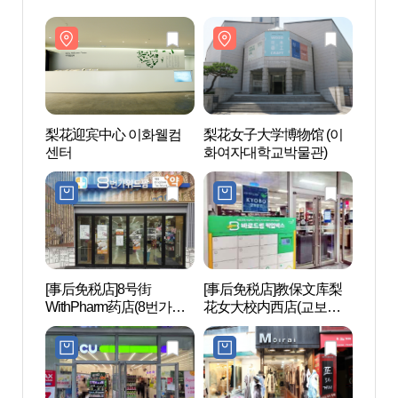
梨花迎宾中心 이화웰컴
梨花女子大学博物馆 (이
梨花
센터
화여자대학교박물관)
센터
[事后免税店]8号街
[事后免税店]教保文库梨
森林
WithPharm药店(8번가위
花女大校内西店(교보문
랜드
드팜약국)
고 이화여대 교내서점)