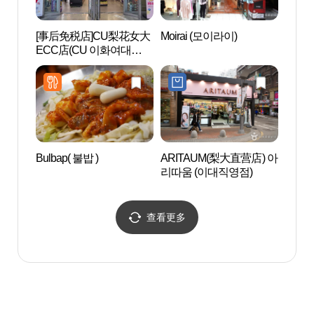
[事后免税店]CU梨花女大
Moirai (모이라이)
奉元寺
ECC店(CU 이화여대
울)
ECC점)
Bulbap( 불밥 )
ARITAUM(梨大直营店) 아
西江大
리따움 (이대직영점)
[Sogan
查看更多