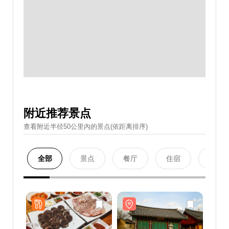
附近推荐景点
查看附近半径50公里內的景点(依距离排序)
全部
景点
餐厅
住宿
购物