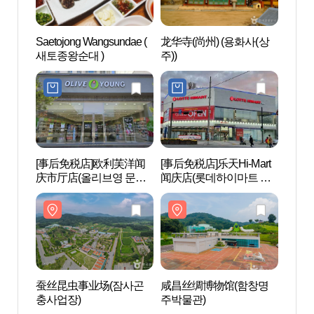
Saetojong Wangsundae (
龙华寺(尚州) (용화사(상
龙华寺
새토종왕순대 )
주))
주))
[事后免税店]欧利芙洋闻
[事后免税店]乐天Hi-Mart
咸昌
庆市厅店(올리브영 문경
闻庆店(롯데하이마트 문
주박물
시청점)
경점)
蚕丝昆虫事业场(잠사곤
咸昌丝绸博物馆(함창명
佛井自
충사업장)
주박물관)
연휴양