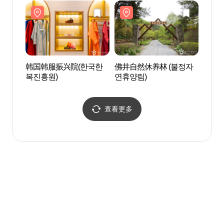
韩国韩服振兴院(한국한
佛井自然休养林 (불정자
闻庆
복진흥원)
연휴양림)
경오
查看更多