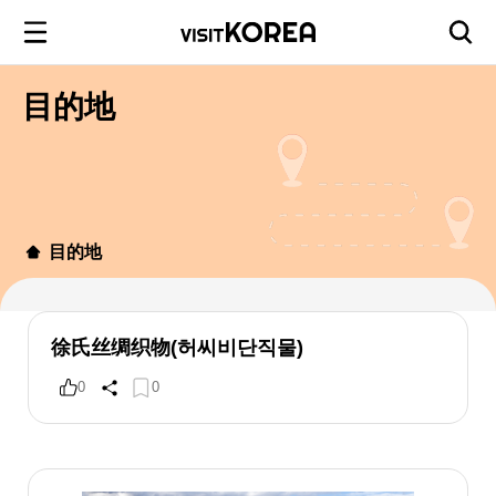
目的地
目的地
徐氏丝绸织物(허씨비단직물)
0
0