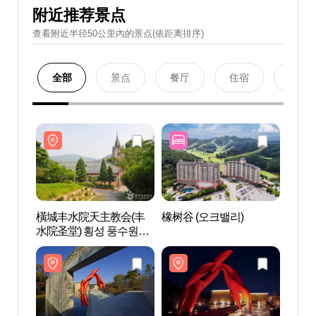
附近推荐景点
查看附近半径50公里內的景点(依距离排序)
全部
景点
餐厅
住宿
购物
橫城丰水院天主教会(丰
橡树谷 (오크밸리)
橫城
水院圣堂) 횡성 풍수원천
水院圣
주교회(풍수원성당)
주교회