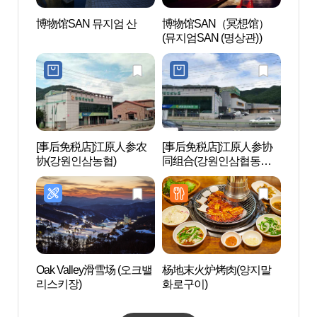
博物馆SAN 뮤지엄 산
博物馆SAN（冥想馆）
博物
(뮤지엄SAN (명상관))
(뮤지엄
[事后免税店]江原人参农
[事后免税店]江原人参协
美里
协(강원인삼농협)
同组合(강원인삼협동조
프）
합)
Oak Valley滑雪场 (오크밸
杨地末火炉烤肉(양지말
原州
리스키장)
화로구이)
원주 