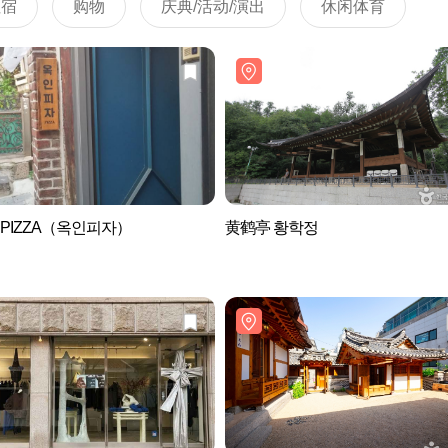
住宿
购物
庆典/活动/演出
休闲体育
N PIZZA（옥인피자）
黄鹤亭 황학정