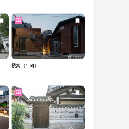
楼窝 （누와）
黄鹤亭 황학정