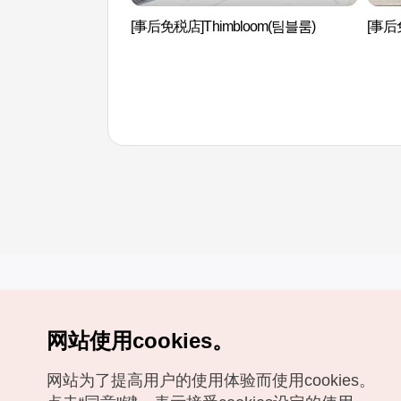
[事后免税店]Thimbloom(팀블룸)
[事后
网站使用cookies。
Copyrights (c) 韩国旅游发展局版权所有
网站为了提高用户的使用体验而使用cookies。
如有相关疑问或建议，欢迎来信。
VISITKOREA官方邮箱
chnsim@knto.or.kr