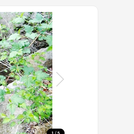
/
1
5