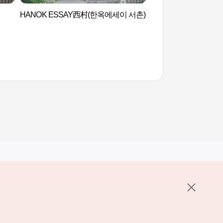
HANOK ESSAY西村(한옥에세이 서촌)
社稷公园(首尔) 사직
其他相关网站
关于韩国旅游发展局
K-Mice
护政策