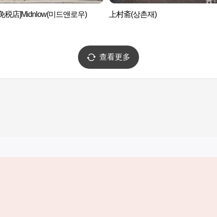
免税店]Midnlow(미드앤로우)
上村斋(상촌재)
查看更多
实用信息
服务
韩国旅游发展局手机应用程序
服务条款
1330韩国旅游咨询翻译热线
个人信息保