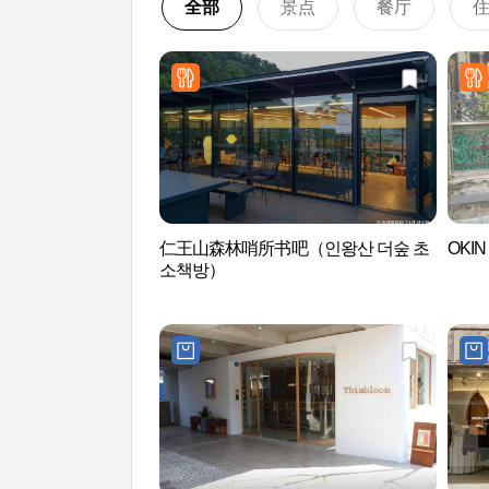
全部
景点
餐厅
仁王山森林哨所书吧（인왕산 더숲 초
OKI
소책방）