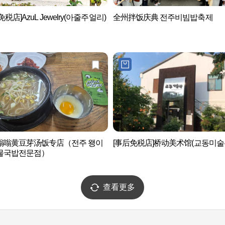
税店]AzuL Jewelry(아줄주얼리)
全州拌饭庆典 전주비빔밥축제
嗡嗡黄豆芽汤饭专店（전주 왱이
[事后免税店]桥动美术馆(교동미술
물국밥전문점）
查看更多