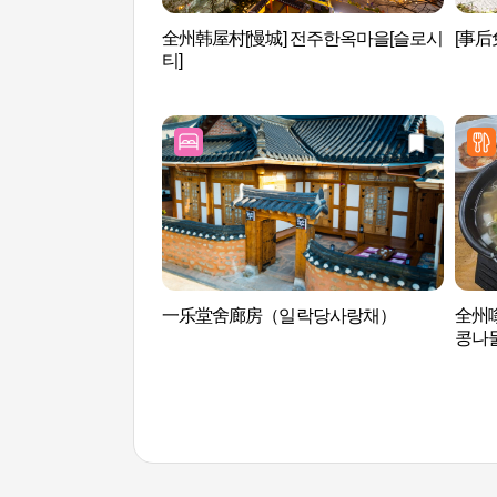
全州韩屋村[慢城] 전주한옥마을[슬로시
[事后免
티]
一乐堂舍廊房（일락당사랑채）
全州
콩나