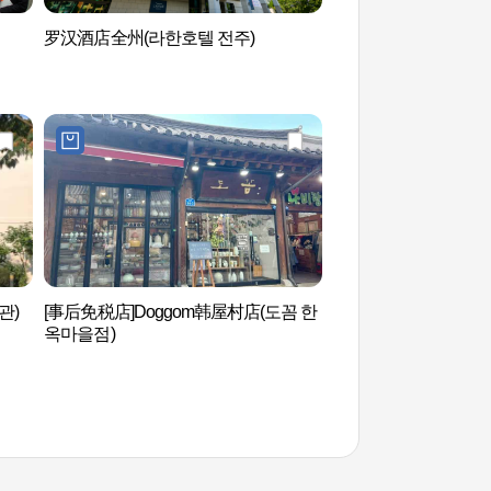
罗汉酒店全州(라한호텔 전주)
全州韩屋村[慢城] 
티]
관)
[事后免税店]Doggom韩屋村店(도꼼 한
全州丰沛之馆（全州
옥마을점)
패지관(전주객사)）