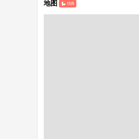
地图
找路