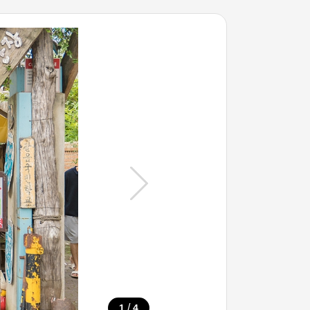
/
1
4