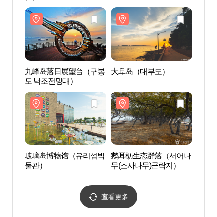
九峰岛落日展望台（구봉
大阜岛（대부도）
灵兴
도 낙조전망대）
도 십
玻璃岛博物馆（유리섬박
鹅耳枥生态群落（서어나
艺术
물관）
무(소사나무)군락지）
인천
查看更多