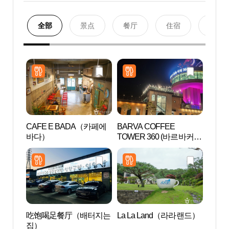
全部
景点
餐厅
住宿
购物
CAFE E BADA（카페에
BARVA COFFEE
九峰
바다）
TOWER 360 (바르바커피
도 낙
타워 360)
吃饱喝足餐厅（배터지는
La La Land（라라랜드）
玻璃
집）
물관