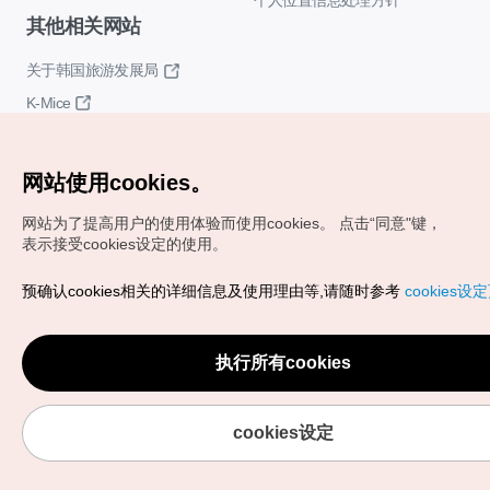
个人位置信息处理方针
其他相关网站
关于韩国旅游发展局
K-Mice
网站使用cookies。
网站为了提高用户的使用体验而使用cookies。
点击“同意"键，
表示接受cookies设定的使用。
Copyrights (c) 韩国旅游发展局版权所有
预确认cookies相关的详细信息及使用理由等,请随时参考
cookies设
如有相关疑问或建议，欢迎来信。
VISITKOREA官方邮箱
chnsim@knto.or.kr
执行所有cookies
cookies设定