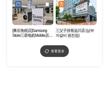
[事后免税店]Samsung
三父子排骨远川店 (삼부
水原世
Store三星电机Moblie店
자갈비 원천점)
월드컵
(삼성스토어 수원삼성전
기모바일)
查看更多