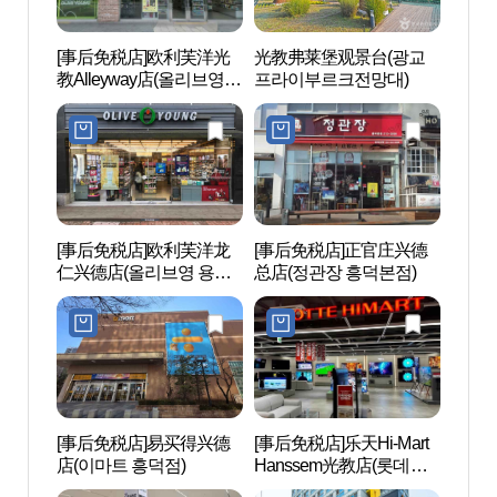
[事后免税店]欧利芙洋光
光教弗莱堡观景台(광교
光教
教Alleyway店(올리브영
프라이부르크전망대)
프라
광교앨리웨이점)
[事后免税店]欧利芙洋龙
[事后免税店]正官庄兴德
三星创
仁兴德店(올리브영 용인
总店(정관장 흥덕본점)
노베
흥덕점)
[事后免税店]易买得兴德
[事后免税店]乐天Hi-Mart
利瑛美
店(이마트 흥덕점)
Hanssem光教店(롯데하
이마트 한샘광교점)