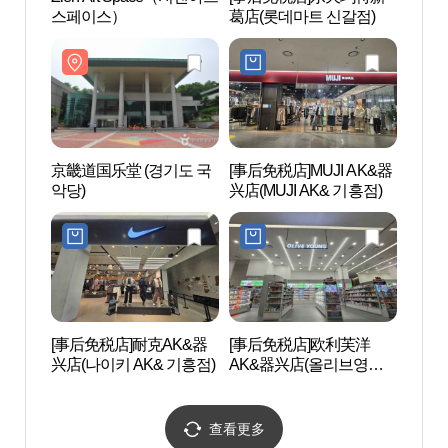
스페이스）
葛店(롯데마트 신갈점)
스페
京畿道国乐堂 (경기도 국
[事后免税店]MUJI AK&器
韩国民
악당)
兴店(MUJI AK& 기흥점)
[事后免税店]耐克AK&器
[事后免税店]欧利芙洋
利瑛美
兴店(나이키 AK& 기흥점)
AK&器兴店(올리브영
AK& 기흥점)
查看更多