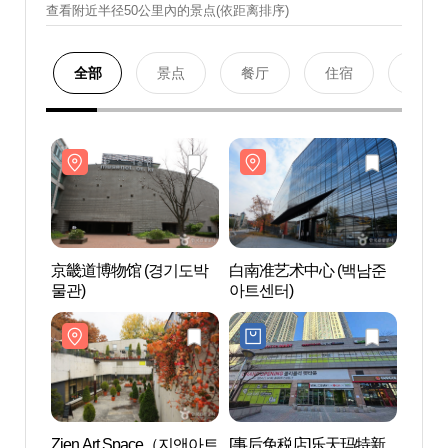
查看附近半径50公里內的景点(依距离排序)
全部
景点
餐厅
住宿
购物
京畿道博物馆 (경기도박
白南准艺术中心 (백남준
京畿道
물관)
아트센터)
물관)
Zien Art Space（지앤아트
[事后免税店]乐天玛特新
Zien