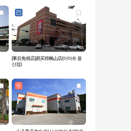
[事后免税店]易买得枫山店(이마트 풍
栗理团路(밤리단길)
산점)