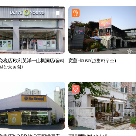
后免税店]欧利芙洋一山枫洞店(올리
宽薰House(관훈하우스)
일산풍동점)