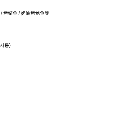
/ 烤鲭鱼 / 奶油烤鲍鱼等
식사동)