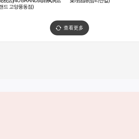
免税店]NO BRAND高阳枫洞店
栗理团路(밤리단길)
랜드 고양풍동점)
查看更多
实用信息
服务
韩国旅游发展局手机应用程序
服务条款
1330韩国旅游咨询翻译热线
个人信息保
韩国旅游指南与地图
Cookie 设