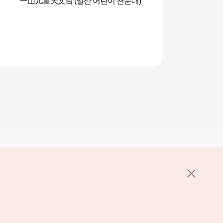
一山儿童天文台 (일산 어린이 천문대)
京畿道高阳旅游信息
보센터)
其他相关网站
关于韩国旅游发展局
K-Mice
护政策
置