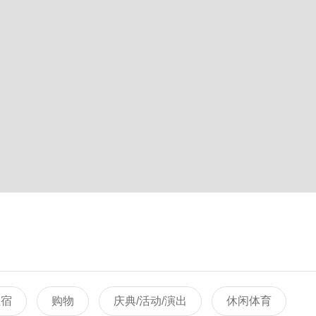
住宿
购物
庆典/活动/演出
休闲体育