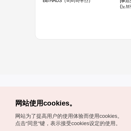
BB HAUS（비비하우스）
[事后
(노브
网站使用cookies。
Copyrights (c) 韩国旅游发展局版权所有
网站为了提高用户的使用体验而使用cookies。
如有相关疑问或建议，欢迎来信。
VISITKOREA官方邮箱
chnsim@knto.or.kr
点击“同意"键，表示接受cookies设定的使用。