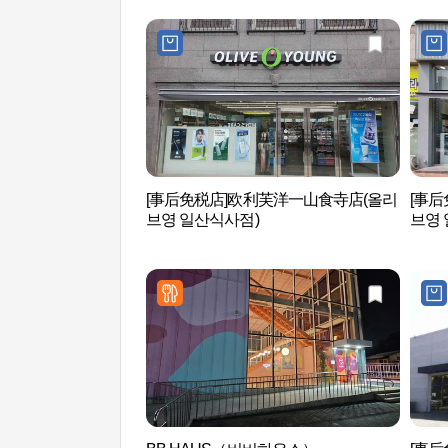
[事后免税店]欧利芙洋一山食寺店(올리
[事
브영 일산식사점)
브영 