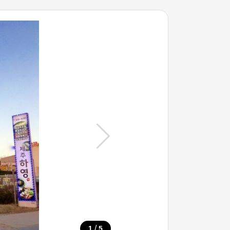
/
1
5