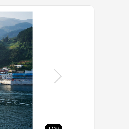
/
1
28