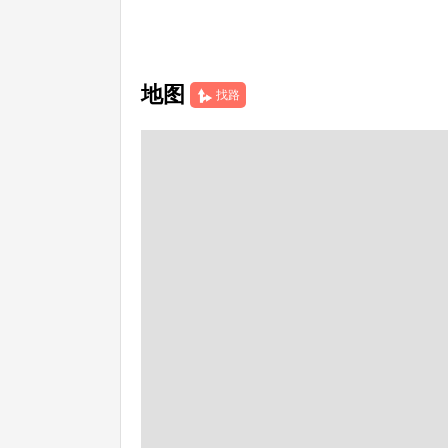
地图
找路