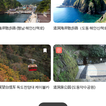
岸散步路 (행남 해안산책로)
道洞海岸散步路（도동 해안산책
展望台缆车 독도전망대 케이블카
道洞泉公园 (도동약수공원)