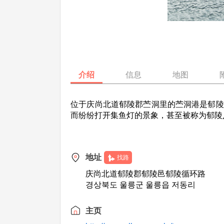
介绍
信息
地图
位于庆尚北道郁陵郡苎洞里的苎洞港是郁陵
而纷纷打开集鱼灯的景象，甚至被称为郁陵
地址
找路
庆尚北道郁陵郡郁陵邑郁陵循环路
경상북도 울릉군 울릉읍 저동리
主页