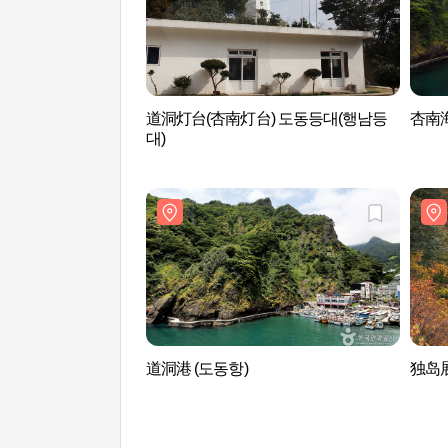
道洞灯台(杏南灯台) 도동등대(행남등
杏南海
대)
道洞港 (도동항)
独岛