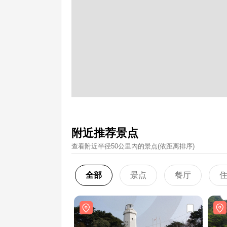
附近推荐景点
查看附近半径50公里內的景点(依距离排序)
全部
景点
餐厅