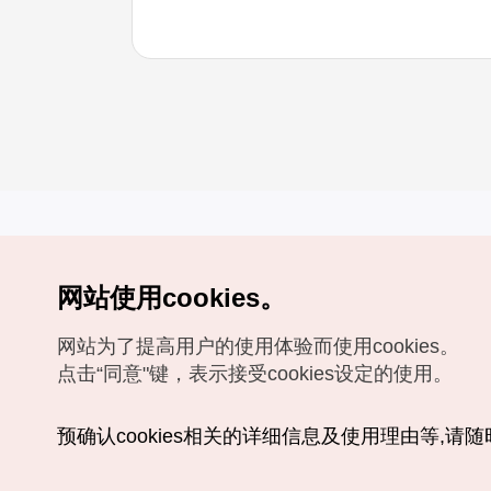
网站使用cookies。
Copyrights (c) 韩国旅游发展局版权所有
网站为了提高用户的使用体验而使用cookies。
如有相关疑问或建议，欢迎来信。
VISITKOREA官方邮箱
chnsim@knto.or.kr
点击“同意"键，表示接受cookies设定的使用。
预确认cookies相关的详细信息及使用理由等,请