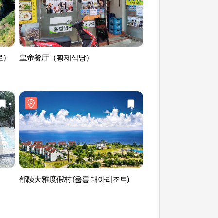
로）
皇帝餐厅（황제식당）
道洞灯台(杏南灯台)
대)
郁陵大雅度假村 (울릉 대아리조트)
独岛展望台缆车 독