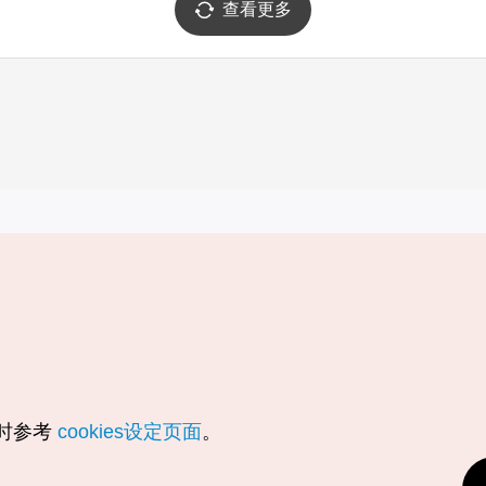
查看更多
实用信息
服务
韩国旅游发展局手机应用程序
服务条款
1330韩国旅游咨询翻译热线
个人信息保
韩国旅游指南与地图
Cookie 设
数字图书 / 电子书
Cookie的
随时参考
cookies设定页面
。
Odii
定位服务使