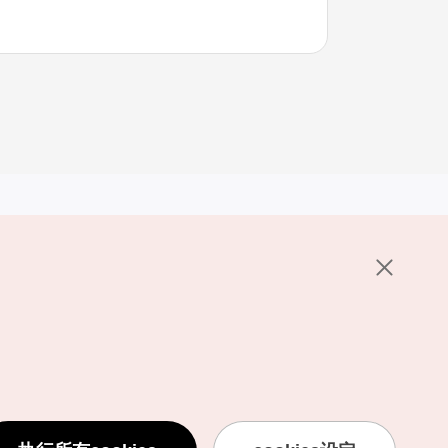
其他相关网站
关于韩国旅游发展局
K-Mice
护政策
置
说明
用条款