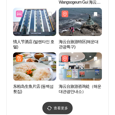
Wangsogeum Gui 海云台(
해수욕
맛찬들왕소금구이 해운
대 )
情人节酒店 (발렌타인 호
海云台旅游特区(해운대
海理团
텔)
관광특구)
东柏岛生鱼片店 (동백섬
海云台旅游咨询处（해운
水疗中
횟집)
대관광안내소）
씨메르
查看更多