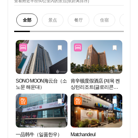
查看附近半径50公里內的景点(依距离排序)
全部
景点
餐厅
住宿
购物
SONO MOON海云台（소
肯辛顿度假酒店 (제목 켄
海云
노문 해운대）
싱턴리조트(글로리콘도
관광특
해운대) )
一品韩牛（일품한우）
Matchandeul
海云