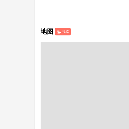
地图
找路