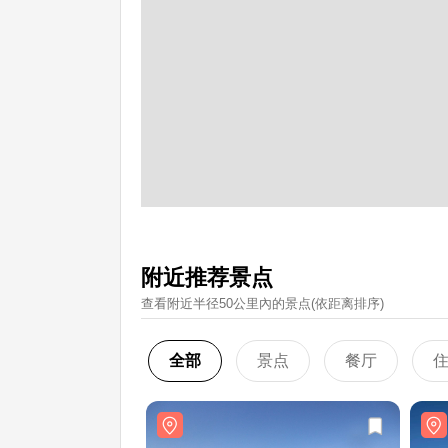
附近推荐景点
查看附近半径50公里內的景点(依距离排序)
全部
景点
餐厅