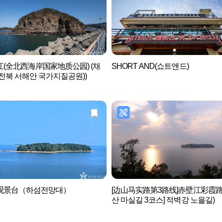
(全北西海岸国家地质公园) (채
SHORT AND(쇼트앤드)
전북 서해안 국가지질공원))
观景台（하섬전망대）
[边山马实路第3路线]赤壁江彩霞路(
산 마실길 3코스] 적벽강 노을길)