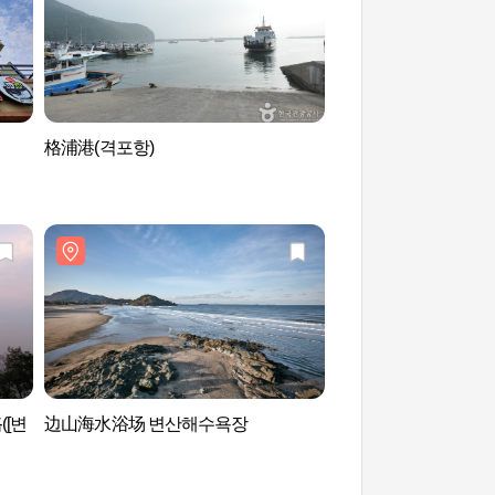
格浦港(격포항)
水城堂油菜花（수성
[변
边山海水浴场 변산해수욕장
边山海水浴场 변산