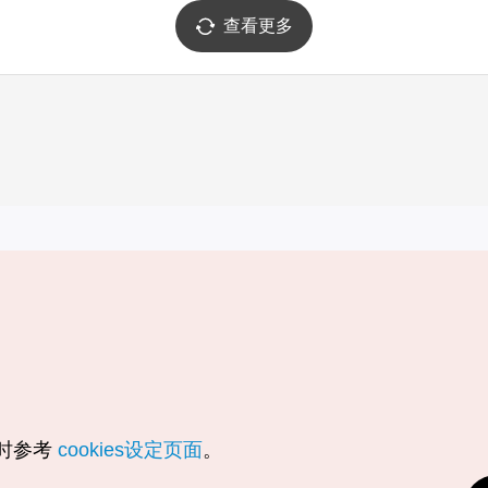
查看更多
实用信息
服务
韩国旅游发展局手机应用程序
服务条款
1330韩国旅游咨询翻译热线
个人信息保
韩国旅游指南与地图
Cookie 设
数字图书 / 电子书
Cookie的
随时参考
cookies设定页面
。
Odii
定位服务使