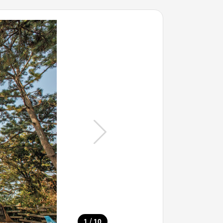
/
1
10