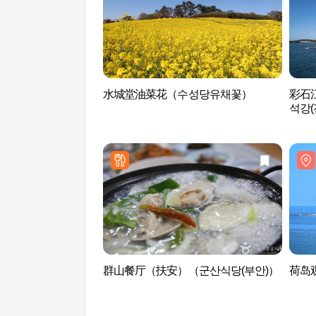
水城堂油菜花（수성당유채꽃）
彩石江
석강(
群山餐厅（扶安）（군산식당(부안)）
荷岛