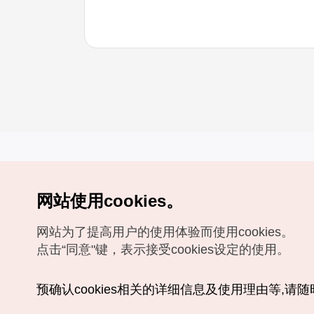
网站使用cookies。
Copyrights (c) 韩国旅游发展局版权所有
网站为了提高用户的使用体验而使用cookies。
如有相关疑问或建议，欢迎来信。
VISITKOREA官方邮箱
chnsim@knto.or.kr
点击“同意"键，表示接受cookies设定的使用。
预确认cookies相关的详细信息及使用理由等,请