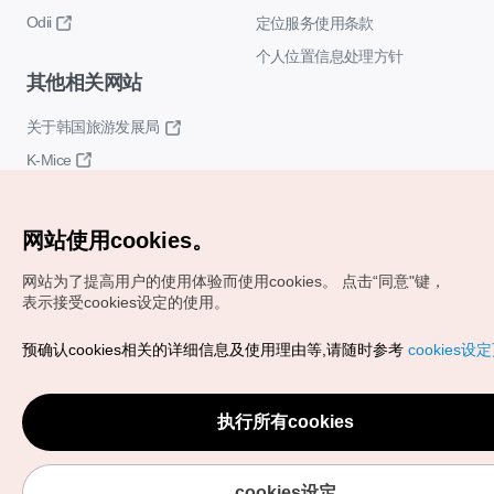
Odii
定位服务使用条款
个人位置信息处理方针
其他相关网站
关于韩国旅游发展局
K-Mice
网站使用cookies。
网站为了提高用户的使用体验而使用cookies。
点击“同意"键，
表示接受cookies设定的使用。
Copyrights (c) 韩国旅游发展局版权所有
预确认cookies相关的详细信息及使用理由等,请随时参考
cookies设
如有相关疑问或建议，欢迎来信。
VISITKOREA官方邮箱
chnsim@knto.or.kr
执行所有cookies
cookies设定