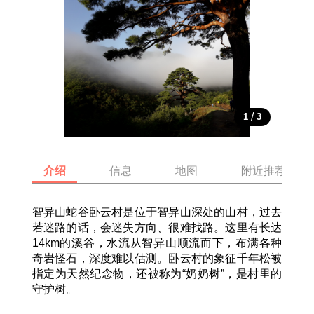
/
1
3
介绍
信息
地图
附近推荐景点
智异山蛇谷卧云村是位于智异山深处的山村，过去
若迷路的话，会迷失方向、很难找路。这里有长达
14km的溪谷，水流从智异山顺流而下，布满各种
奇岩怪石，深度难以估测。卧云村的象征千年松被
指定为天然纪念物，还被称为“奶奶树”，是村里的
守护树。