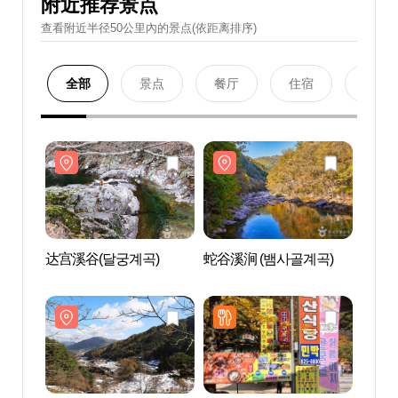
附近推荐景点
查看附近半径50公里內的景点(依距离排序)
全部
景点
餐厅
住宿
购物
达宫溪谷(달궁계곡)
蛇谷溪涧 (뱀사골계곡)
达宫溪