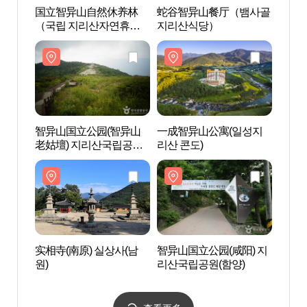
国立智异山自然休养林
蛇谷智异山餐厅（뱀사골
国立
（국립 지리산자연휴양
지리산식당）
（국
림）
림）
智异山国立公园(智异山
一成智异山公寓(일성지
一成
老姑壇) 지리산국립공원
리산 콘도)
리산 
(지리산 노고단)
实相寺(南原) 실상사(남
智异山国立公园(咸阳) 지
智异山
원)
리산국립공원(함양)
리산국