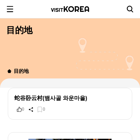
目的地
目的地
蛇谷卧云村(뱀사골 와운마을)
0
0