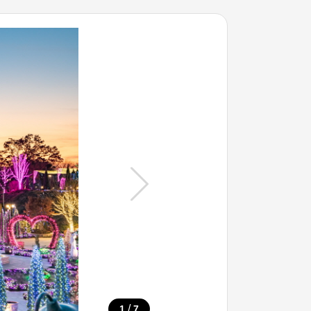
/
1
7