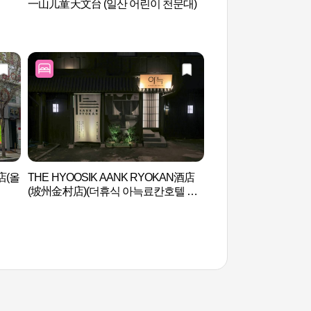
一山儿童天文台 (일산 어린이 천문대)
第一公园(퍼스트가든
店(올
THE HYOOSIK AANK RYOKAN酒店
HONEY LAND (하
(坡州金村店)(더휴식 아늑료칸호텔 파
주금촌점)