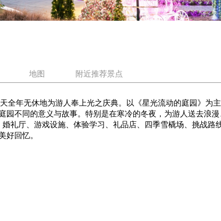
地图
附近推荐景点
庭园，365天全年无休地为游人奉上光之庆典。以《星光流动的庭园
庭园不同的意义与故事。特别是在寒冷的冬夜，为游人送去浪漫
院、餐厅、婚礼厅、游戏设施、体验学习、礼品店、四季雪橇场、挑
美好回忆。