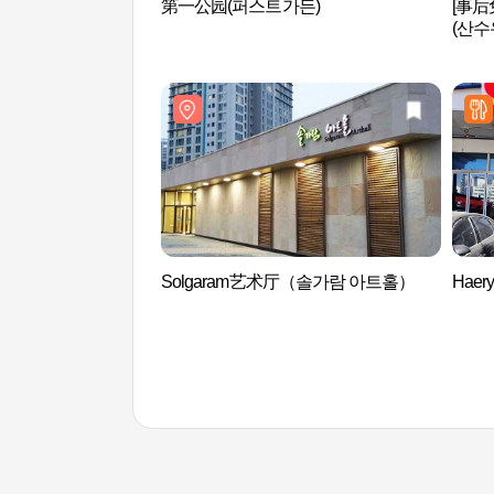
第一公园(퍼스트가든)
[事后
(산수
Solgaram艺术厅（솔가람 아트홀）
Hae