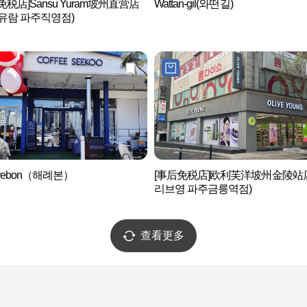
免税店]Sansu Yuram坡州直营店
Wattan-gil(와떤길)
유람 파주직영점)
ryebon（해례본）
[事后免税店]欧利芙洋坡州金陵站
리브영 파주금릉역점)
查看更多