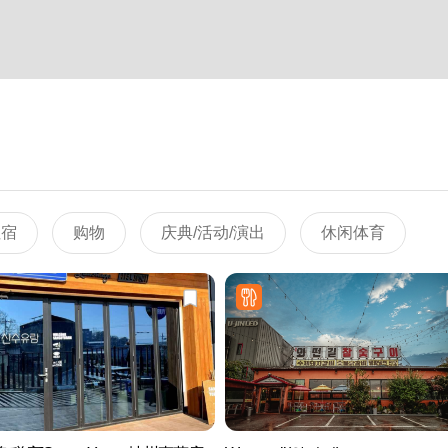
住宿
购物
庆典/活动/演出
休闲体育