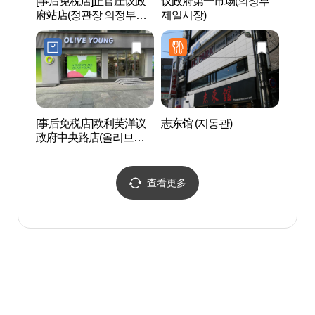
[事后免税店]正官庄议政
议政府第一市场(의정부
首尔菖
府站店(정관장 의정부역
제일시장)
점)
[事后免税店]欧利芙洋议
志东馆 (지동관)
北汉山
政府中央路店(올리브영
한산백
의정부중앙로점)
查看更多