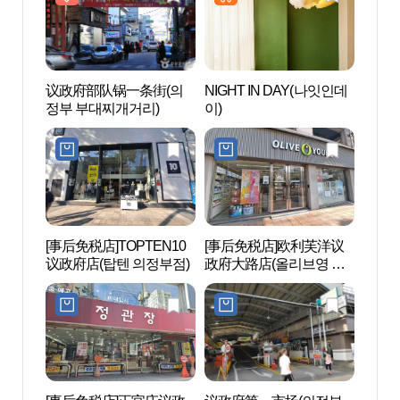
议政府部队锅一条街(의
NIGHT IN DAY(나잇인데
议政
정부 부대찌개거리)
이)
정부 
[事后免税店]TOPTEN10
[事后免税店]欧利芙洋议
Nar
议政府店(탑텐 의정부점)
政府大路店(올리브영 의
정부대로점)