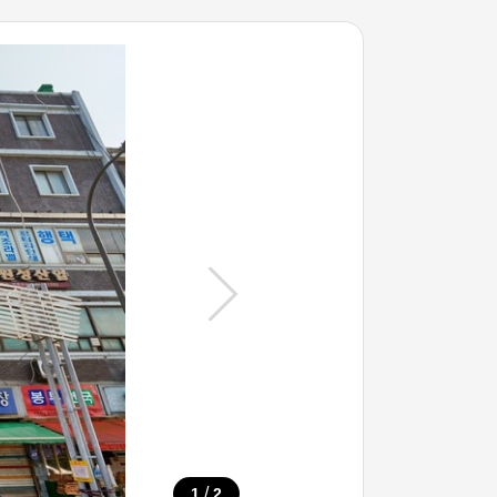
/
1
2