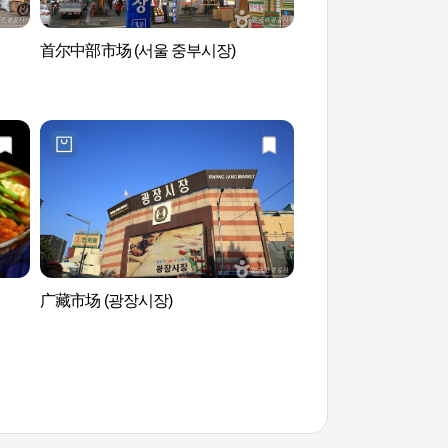
首尔中部市场 (서울 중부시장)
斗山艺术中心 두산
广藏市场 (광장시장)
首尔东大门一只鸡一
문 닭한마리 골목）