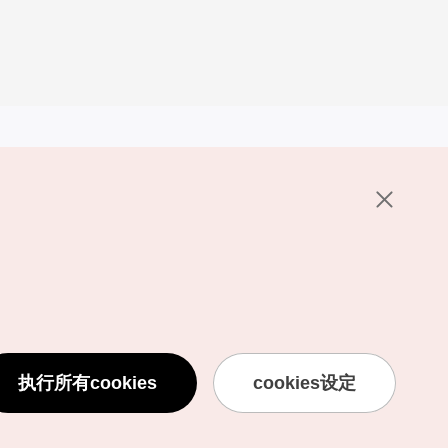
其他相关网站
关于韩国旅游发展局
K-Mice
护政策
置
说明
用条款
执行所有cookies
cookies设定
息处理方针