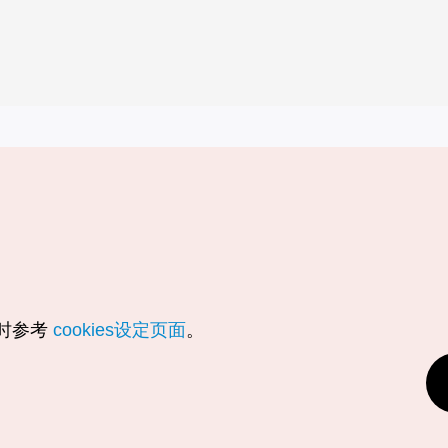
实用信息
服务
韩国旅游发展局手机应用程序
服务条款
1330韩国旅游咨询翻译热线
个人信息保
韩国旅游指南与地图
Cookie 设
数字图书 / 电子书
Cookie的
随时参考
cookies设定页面
。
Odii
定位服务使
个人位置信