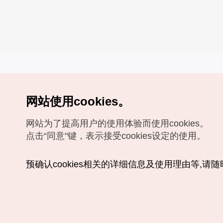
网站使用cookies。
Copyrights (c) 韩国旅游发展局版权所有
网站为了提高用户的使用体验而使用cookies。
如有相关疑问或建议，欢迎来信。
VISITKOREA官方邮箱
chnsim@knto.or.kr
点击“同意"键，表示接受cookies设定的使用。
预确认cookies相关的详细信息及使用理由等,请