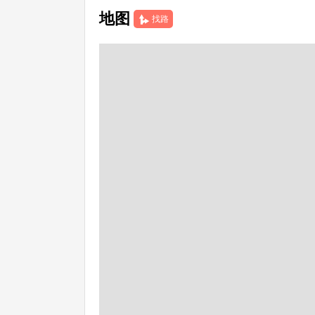
地图
找路