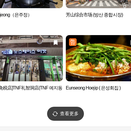
jujeong（은주정）
芳山综合市场 (방산 종합시장)
免税店]TNF礼智洞店(TNF 예지동
Eunseong Hoejip ( 은성회집 )
查看更多