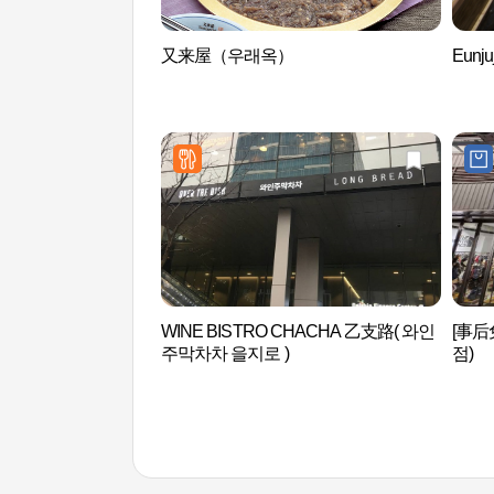
又来屋（우래옥）
Eun
WINE BISTRO CHACHA 乙支路( 와인
[事后
주막차차 을지로 )
점)