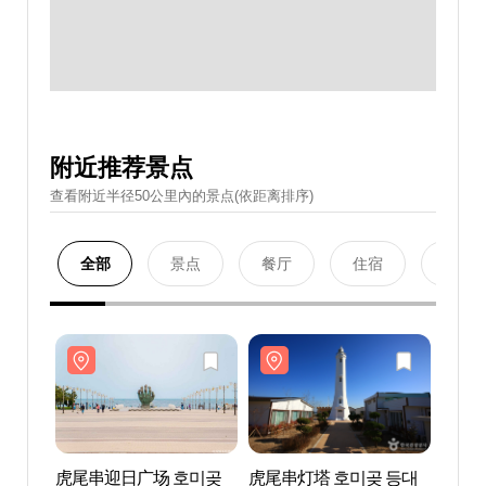
附近推荐景点
查看附近半径50公里內的景点(依距离排序)
全部
景点
餐厅
住宿
购物
虎尾串迎日广场 호미곶
虎尾串灯塔 호미곶 등대
虎尾