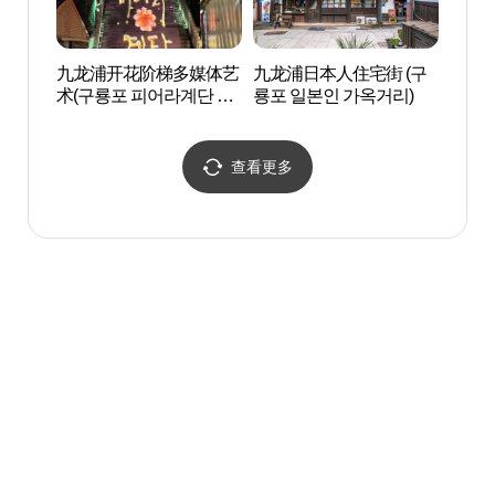
九龙浦开花阶梯多媒体艺
九龙浦日本人住宅街 (구
九龙浦
术(구룡포 피어라계단 미
룡포 일본인 가옥거리)
룡포 
디어아트)
查看更多