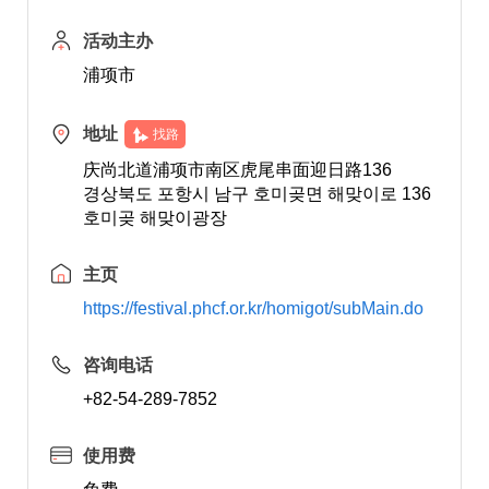
活动主办
浦项市
地址
找路
庆尚北道浦项市南区虎尾串面迎日路136
경상북도 포항시 남구 호미곶면 해맞이로 136
호미곶 해맞이광장
主页
https://festival.phcf.or.kr/homigot/subMain.do
咨询电话
+82-54-289-7852
使用费