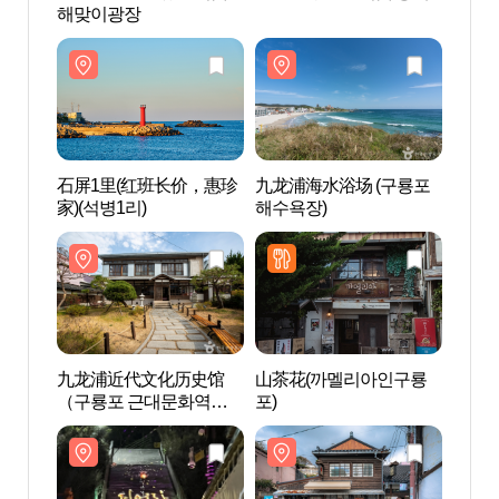
해맞이광장
해맞
石屏1里(红班长价，惠珍
九龙浦海水浴场 (구룡포
石屏1
家)(석병1리)
해수욕장)
家)(석
九龙浦近代文化历史馆
山茶花(까멜리아인구룡
九龙
（구룡포 근대문화역사
포)
（구
관）
관）