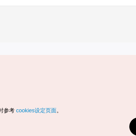
实用信息
服务
韩国旅游发展局手机应用程序
服务条款
1330韩国旅游咨询翻译热线
个人信息保
韩国旅游指南与地图
Cookie 设
数字图书 / 电子书
Cookie的
随时参考
cookies设定页面
。
Odii
定位服务使
个人位置信