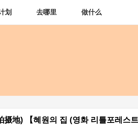
计划
去哪里
做什么
摄地) 【혜원의 집 (영화 리틀포레스트