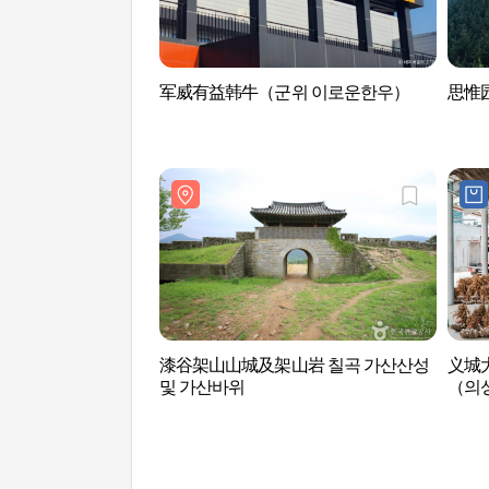
军威有益韩牛（군위 이로운한우）
思惟园
漆谷架山山城及架山岩 칠곡 가산산성
义城
및 가산바위
（의
합법