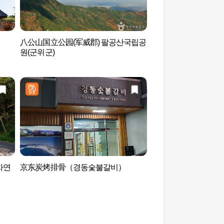
八公山国立公园(军威郡) 팔공산국립공
思惟园 (사유원)
원(군위군)
자연
京东炭烤排骨（경동숯불갈비）
军威长谷自然休养林
휴양림）