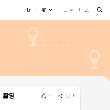
 촬영
0
0