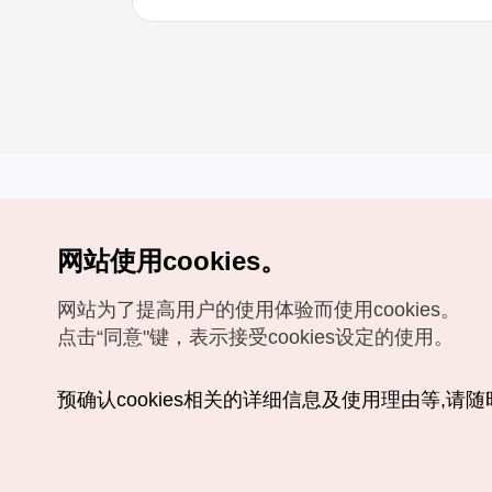
网站使用cookies。
Copyrights (c) 韩国旅游发展局版权所有
网站为了提高用户的使用体验而使用cookies。
如有相关疑问或建议，欢迎来信。
VISITKOREA官方邮箱
chnsim@knto.or.kr
点击“同意"键，表示接受cookies设定的使用。
预确认cookies相关的详细信息及使用理由等,请