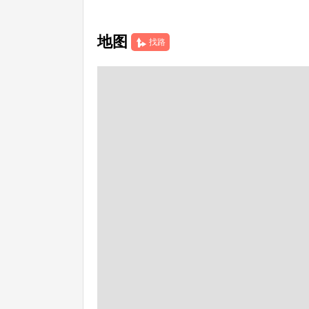
地图
找路