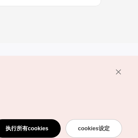
其他相关网站
关于韩国旅游发展局
K-Mice
护政策
置
说明
用条款
执行所有cookies
cookies设定
息处理方针