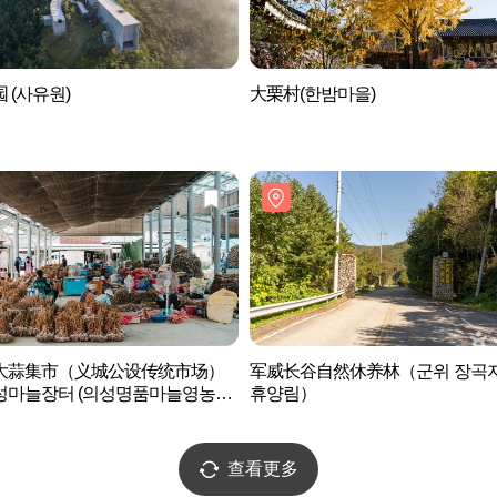
 (사유원)
大栗村(한밤마을)
大蒜集市（义城公设传统市场）
军威长谷自然休养林（군위 장곡
성마늘장터 (의성명품마늘영농조
휴양림）
인)）
查看更多