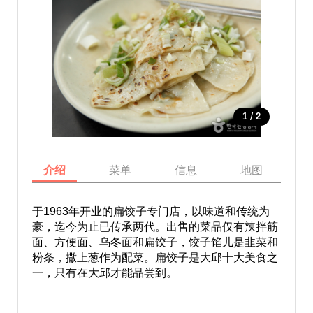
/
1
2
介绍
菜单
信息
地图
于1963年开业的扁饺子专门店，以味道和传统为
豪，迄今为止已传承两代。出售的菜品仅有辣拌筋
面、方便面、乌冬面和扁饺子，饺子馅儿是韭菜和
粉条，撒上葱作为配菜。扁饺子是大邱十大美食之
一，只有在大邱才能品尝到。