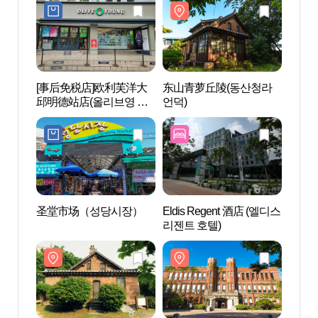
[事后免税店]欧利芙洋大
东山青萝丘陵(동산청라
东山
邱明德站店(올리브영 대
언덕)
언덕)
구명덕역점)
圣堂市场（성당시장）
Eldis Regent 酒店 (엘디스
启圣中
리젠트 호텔)