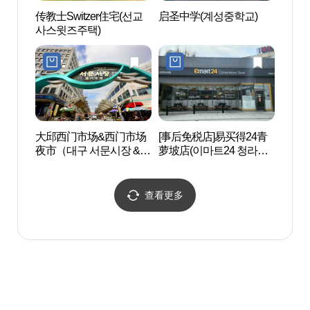
传教士Switzer住宅(선교
启圣中学(계성중학교)
徐相敦
사스윗즈주택)
大邱西门市场&西门市场
[事后免税店]易买得24青
大邱
夜市（대구 서문시장 &
萝坡店(이마트24 청라언
구 계
서문시장 야시장）
덕점)
查看更多