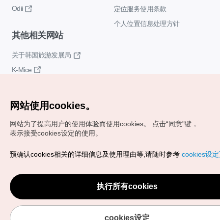
Odii
定位服务使用条款
个人位置信息处理方针
其他相关网站
关于韩国旅游发展局
K-Mice
网站使用cookies。
网站为了提高用户的使用体验而使用cookies。
点击“同意"键，
表示接受cookies设定的使用。
Copyrights (c) 韩国旅游发展局版权所有
预确认cookies相关的详细信息及使用理由等,请随时参考
cookies设
如有相关疑问或建议，欢迎来信。
VISITKOREA官方邮箱
chnsim@knto.or.kr
执行所有cookies
cookies设定