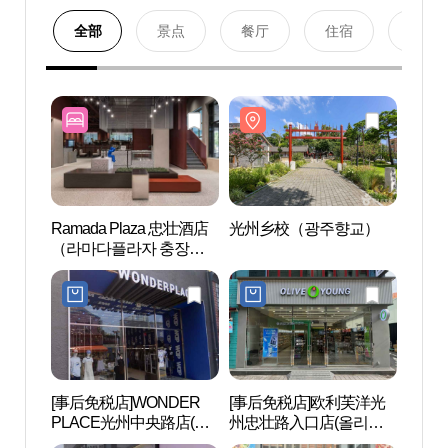
全部
景点
餐厅
住宿
购物
Ramada Plaza 忠壮酒店
光州乡校（광주향교）
光州
（라마다플라자 충장호
텔）
[事后免税店]WONDER
[事后免税店]欧利芙洋光
社稷
PLACE光州中央路店(원
州忠壮路入口店(올리브
숲）
더플레이스 광주중앙로
영 광주충장로입구점)