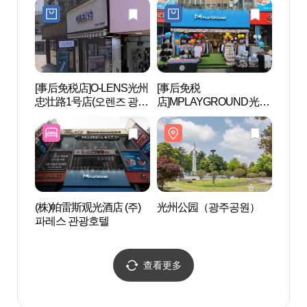
점)
[事后免税店]O-LENS光州
[事后免税
光州
忠壮路1号店(오렌즈 광주
店]MPLAYGROUND光州
충장로1호점)
2号店(엠플레이그라운드
광주2호점)
(株)帕雷斯观光酒店 (주)
光州公园（광주공원）
忠壮路
파레스 관광호텔
查看更多