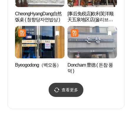
CheongHyangDang自然
[事后免税店]欧利芙洋顺
顺天
饭桌 ( 청향당자연밥상 )
天五泉地区店(올리브영
路) 
순천오천지구점)
자 물
Byeogodong（벽오동）
Doncham 豊德 ( 돈참 풍
顺天
덕 )
마촬
查看更多