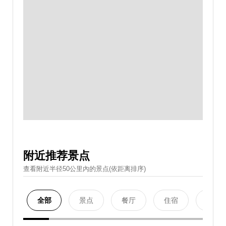
附近推荐景点
查看附近半径50公里內的景点(依距离排序)
全部
景点
餐厅
住宿
购物