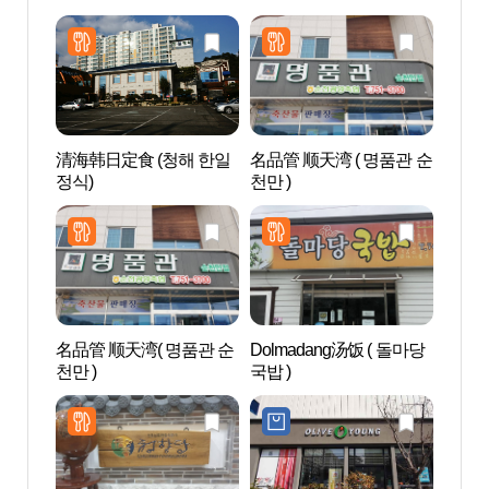
清海韩日定食 (청해 한일
名品管 顺天湾 ( 명품관 순
顺天湾
정식)
천만 )
국가정
名品管 顺天湾( 명품관 순
Dolmadang汤饭 ( 돌마당
湖南
천만 )
국밥 )
호국