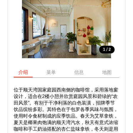
/
1
2
介绍
菜单
信息
地图
位于顺天湾国家庭园西南侧的咖啡馆，采用落地窗
设计，适合在2楼小憩并欣赏庭园风景和碧绿的“农
田风景”。有别于干净利落的白色装潢，招牌季节
饮品缤纷多彩。其特色在于包罗各季风味与氛围，
使用时令食材制成的应季饮品。春天为艾草拿铁，
夏天是椰果肉饱满的顺天湾汽水，秋天有意式浓缩
咖啡和手工奶油搭配的杏仁盐味拿铁，冬天则是用