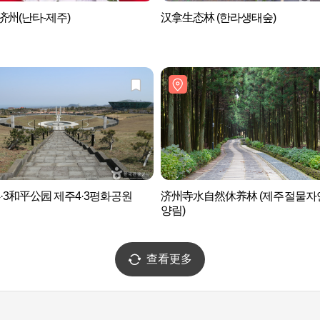
济州(난타-제주)
汉拿生态林 (한라생태숲)
·3和平公园 제주4·3평화공원
济州寺水自然休养林 (제주절물자
양림)
查看更多