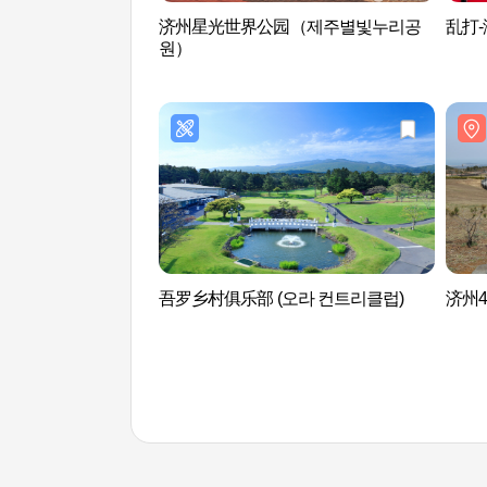
济州星光世界公园（제주별빛누리공
乱打-
원）
吾罗乡村俱乐部 (오라 컨트리클럽)
济州4