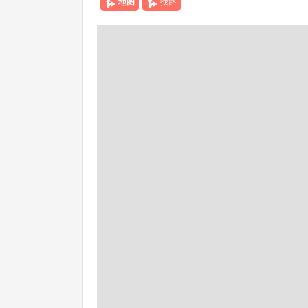
地图
找路