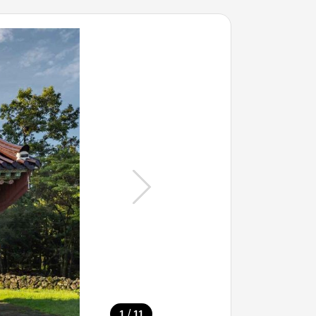
/
1
11