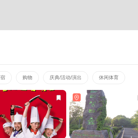
住宿
购物
庆典/活动/演出
休闲体育