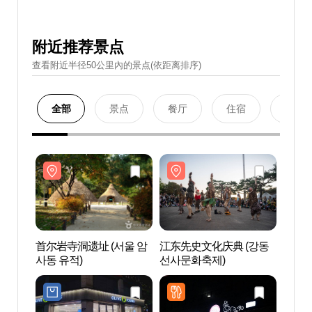
附近推荐景点
查看附近半径50公里內的景点(依距离排序)
全部
景点
餐厅
住宿
购物
首尔岩寺洞遗址 (서울 암
江东先史文化庆典 (강동
首尔岩
사동 유적)
선사문화축제)
사동 