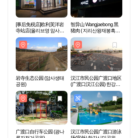
[事后免税店]欧利芙洋岩
智异山 Wangjaebong 黑
汉江
寺站店(올리브영 암사역
猪肉 ( 지리산왕재봉흑돼
(广渡
점)
지 )
민공원
루한강
岩寺生态公园 (암사생태
汉江市民公园广渡口地区
千户公
공원)
(广渡口汉江公园) 한강시
민공원 광나루지구(광나
루한강공원)
广渡口自行车公园 (광나
汉江市民公园广渡口游泳
广津桥
루자전거공원)
场(室外) 한강시민공원 광
가)