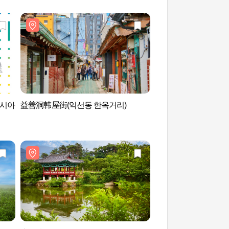
(아시아
益善洞韩屋街(익선동 한옥거리)
益善洞韩屋街(익선동