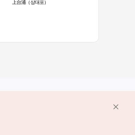
上台浦（상대포）
上台浦（상대포）
其他相关网站
关于韩国旅游发展局
K-Mice
护政策
置