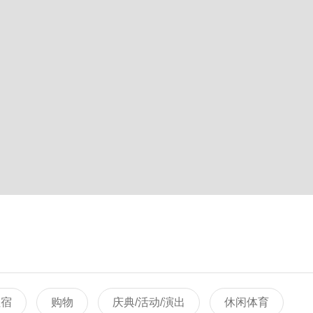
住宿
购物
庆典/活动/演出
休闲体育