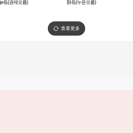
nje岳(권제오름)
卧岳(누운오름)
查看更多
实用信息
服务
韩国旅游发展局手机应用程序
服务条款
1330韩国旅游咨询翻译热线
个人信息保
韩国旅游指南与地图
Cookie 设