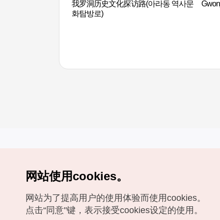
我罗洞历史文化探访路(아라동 역사문
Gwo
화탐방로)
网站使用cookies。
Copyrights (c) 韩国旅游发展局版权所有
网站为了提高用户的使用体验而使用cookies。
如有相关疑问或建议，欢迎来信。
VISITKOREA官方邮箱
chnsim@knto.or.kr
点击“同意"键，表示接受cookies设定的使用。