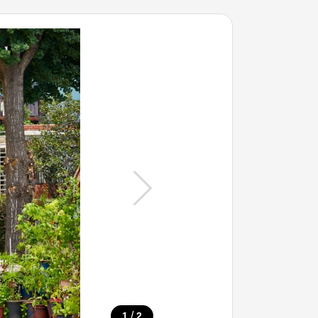
/
1
2