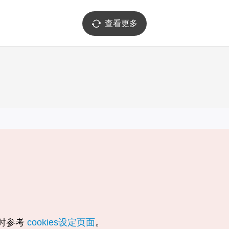
查看更多
实用信息
服务
韩国旅游发展局手机应用程序
服务条款
1330韩国旅游咨询翻译热线
个人信息保
韩国旅游指南与地图
Cookie 设
数字图书 / 电子书
Cookie的
随时参考
cookies设定页面
。