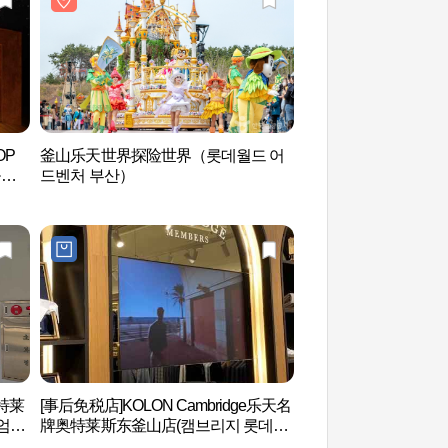
OP
釜山乐天世界探险世界（롯데월드 어
海东龙宫寺(釜山) 해
들팝
드벤처 부산）
特莱
[事后免税店]KOLON Cambridge乐天名
松亭海水浴场 (송정
엄아
牌奥特莱斯东釜山店(캠브리지 롯데프
리미엄아울렛 동부산점)