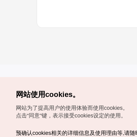
网站使用cookies。
Copyrights (c) 韩国旅游发展局版权所有
网站为了提高用户的使用体验而使用cookies。
如有相关疑问或建议，欢迎来信。
VISITKOREA官方邮箱
chnsim@knto.or.kr
点击“同意"键，表示接受cookies设定的使用。
预确认cookies相关的详细信息及使用理由等,请