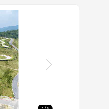
/
1
6