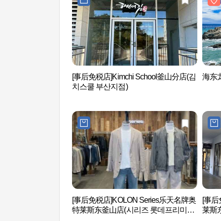
[事后免税店]Kimchi School釜山分店(김
海东龙
치스쿨 부산지점)
[事后免税店]KOLON Series乐天名牌奥
[事后
特莱斯东釜山店(시리즈 롯데프리미엄
莱斯
아울렛 동부산점)
엄아울