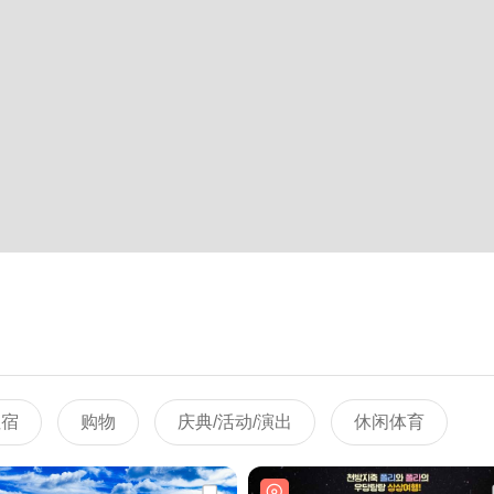
住宿
购物
庆典/活动/演出
休闲体育