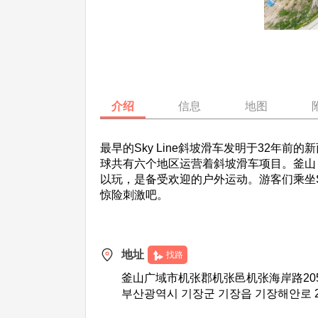
介绍
信息
地图
最早的Sky Line斜坡滑车发明于32年
球共有六个地区运营着斜坡滑车项目。釜山 
以玩，是备受欢迎的户外运动。游客们乘坐Sk
惊险刺激吧。
地址
找路
釜山广域市机张郡机张邑机张海岸路20
부산광역시 기장군 기장읍 기장해안로 2