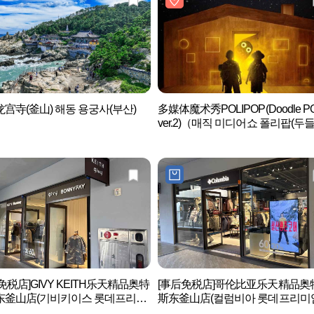
宫寺(釜山) 해동 용궁사(부산)
多媒体魔术秀POLIPOP(Doodle P
ver.2)（매직 미디어쇼 폴리팝(두
ver.2)）
免税店]GIVY KEITH乐天精品奥特
[事后免税店]哥伦比亚乐天精品奥
东釜山店(기비키이스 롯데프리미
斯东釜山店(컬럼비아 롯데프리미
렛 동부산점)
울렛 동부산점)