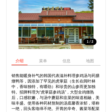
/
1
2
介绍
菜单
信息
地图
销售能暖身补气的韩国代表滋补料理参鸡汤与药膳
燉鸭等，因添加了罕见的虎掌菇（生长在阔叶林
中，香味独特，有嚼劲）和珍贵的山参而更加独
特。招牌料理为“虎掌菇参鸡汤”，大型全鸡燉熟
后，口感软嫩，与汤中蘑菇和韭菜的味道相融，美
味丰盛。使用各种药材熬制的汤底馨香浓郁，堪称
一绝，回头客络绎不绝。开胃的辛奇、酱菜等配菜