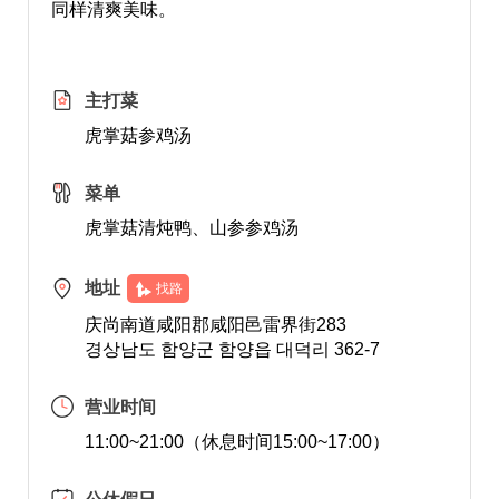
同样清爽美味。
主打菜
虎掌菇参鸡汤
菜单
虎掌菇清炖鸭、山参参鸡汤
地址
找路
庆尚南道咸阳郡咸阳邑雷界街283
경상남도 함양군 함양읍 대덕리 362-7
营业时间
11:00~21:00（休息时间15:00~17:00）