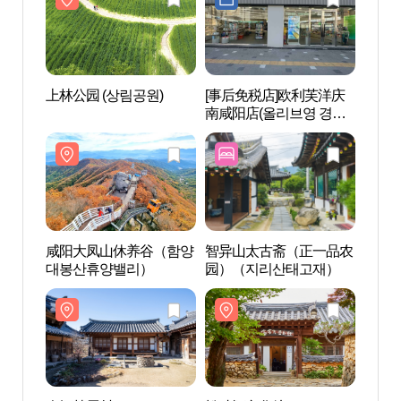
上林公园 (상림공원)
[事后免税店]欧利芙洋庆
上林公
南咸阳店(올리브영 경남
함양점)
咸阳大凤山休养谷（함양
智异山太古斋（正一品农
介坪
대봉산휴양밸리）
园）（지리산태고재）
을）