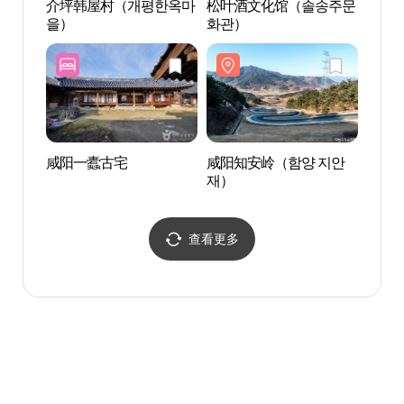
介坪韩屋村（개평한옥마
松叶酒文化馆（솔송주문
咸阳
을）
화관）
재）
咸阳一蠹古宅
咸阳知安岭（함양 지안
灆溪书
재）
文化遗
스코 
查看更多