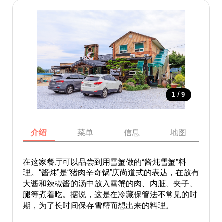
/
1
9
介绍
菜单
信息
地图
在这家餐厅可以品尝到用雪蟹做的“酱炖雪蟹”料
理。“酱炖”是“猪肉辛奇锅”庆尚道式的表达，在放有
大酱和辣椒酱的汤中放入雪蟹的肉、内脏、夹子、
腿等煮着吃。据说，这是在冷藏保管法不常见的时
期，为了长时间保存雪蟹而想出来的料理。