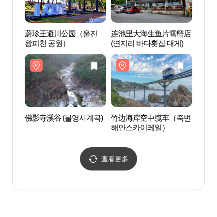
蔚珍王避川公园（울진
连池里大海生鱼片雪蟹店
佛影寺
왕피천 공원）
(연지리 바다횟집 대게)
佛影寺溪谷 (불영사계곡)
竹边海岸空中缆车（죽변
蔚珍
해안스카이레일）
（울
소）
查看更多