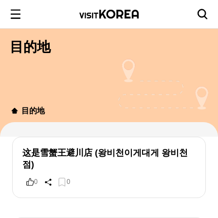
目的地
目的地
这是雪蟹王避川店 (왕비천이게대게 왕비천
점)
0
0