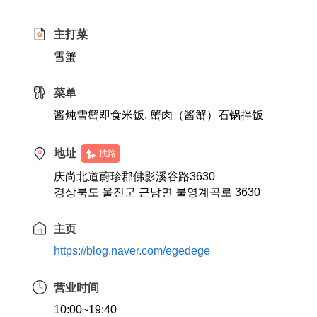
主打菜
雪蟹
菜单
酱炖雪蟹即食米饭, 蟹肉（酱蟹）石锅拌饭
地址
找路
庆尚北道蔚珍郡佛影溪谷路3630
경상북도 울진군 근남면 불영계곡로 3630
主页
https://blog.naver.com/egedege
营业时间
10:00~19:40