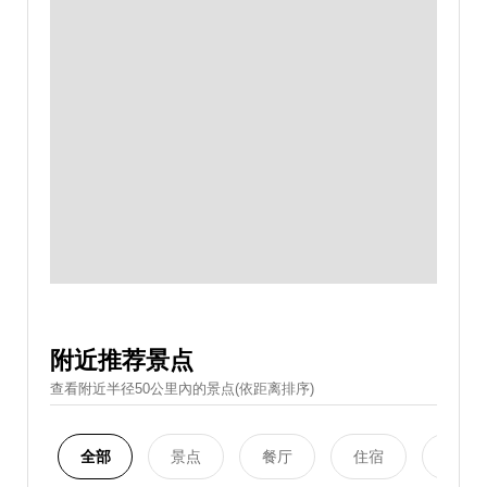
附近推荐景点
查看附近半径50公里內的景点(依距离排序)
全部
景点
餐厅
住宿
购物