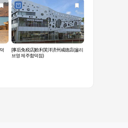
함덕
[事后免税店]欧利芙洋济州咸德店(올리
金宁Seongsegi海
브영 제주함덕점)
김녕성세기해변 (김