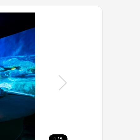
/
1
5