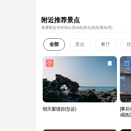
附近推荐景点
查看附近半径50公里內的景点(依距离排序)
全部
景点
餐厅
朝天窗缝岩(창꼼)
[事后
咸德店