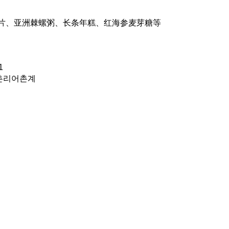
片、亚洲棘螺粥、长条年糕、红海参麦芽糖等
1
북촌리어촌계