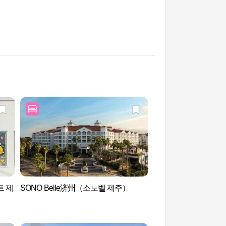
트 제
SONO Belle济州（소노벨 제주）
朝天窗缝岩(창꼼)