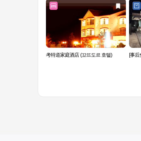
考特道家庭酒店 (꼬뜨도르 호텔)
[事后免