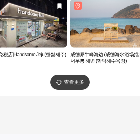
税店]Handsome Jeju(핸썸제주)
咸德犀牛峰海边 (咸德海水浴场)
서우봉 해변 (함덕해수욕장)
查看更多