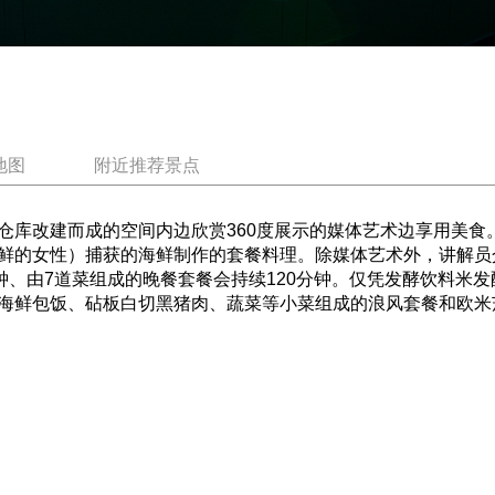
地图
附近推荐景点
库改建而成的空间内边欣赏360度展示的媒体艺术边享用美食。
鲜的女性）捕获的海鲜制作的套餐料理。除媒体艺术外，讲解员
钟、由7道菜组成的晚餐套餐会持续120分钟。仅凭发酵饮料米
海鲜包饭、砧板白切黑猪肉、蔬菜等小菜组成的浪风套餐和欧米