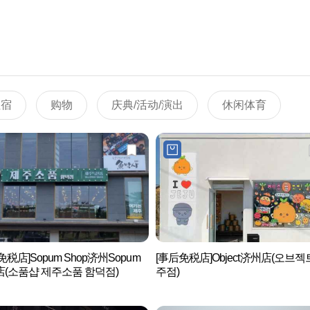
住宿
购物
庆典/活动/演出
休闲体育
免税店]Sopum Shop济州Sopum
[事后免税店]Object济州店(오브젝
(소품샵 제주소품 함덕점)
주점)