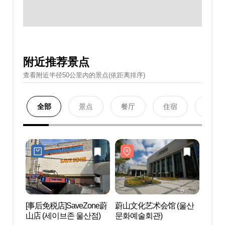
附近推荐景点
查看附近半径50公里內的景点(依距离排序)
全部
景点
餐厅
住宿
购物
[事后免税店]SaveZone蔚
蔚山文化艺术会馆 (울산
蔚山文
山店 (세이브존 울산점)
문화예술회관)
문화예