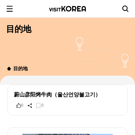
目的地
目的地
蔚山彦阳烤牛肉（울산언양불고기）
0
0