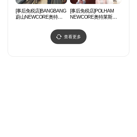
[事后免税店]BANGBANG
[事后免税店]POLHAM
太和江
蔚山NEWCORE奥特莱
NEWCORE奥特莱斯蔚
굴피아
斯店(뱅뱅 뉴코아아울렛
山店(폴햄 뉴코아아울렛
울산점)
울산점)
查看更多