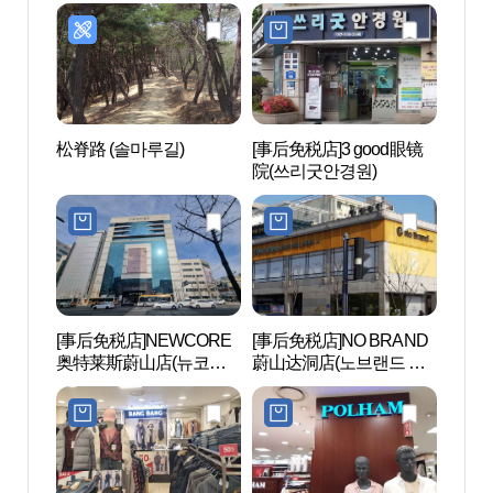
松脊路 (솔마루길)
[事后免税店]3 good眼镜
蔚山大
院(쓰리굿안경원)
애기집
[事后免税店]NEWCORE
[事后免税店]NO BRAND
蔚山市
奥特莱斯蔚山店(뉴코아
蔚山达洞店(노브랜드 울
립미술
아울렛 울산점)
산달동점)