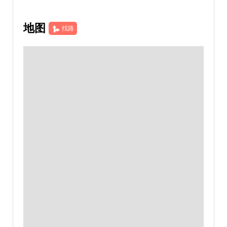
地图
找路