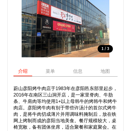
/
1
3
介绍
菜单
信息
地图
蔚山彦阳烤牛肉店于1983年在彦阳邑东部里起步，
2016年在南区三山洞开店，是一家里脊肉、牛肋
条、牛肩肉等均使用1+以上母韩牛的烤韩牛和烤牛
肉店。彦阳烤牛肉有别于带些许汤汁的首尔式烤牛
肉，是将牛肉切成薄片并用调味料腌制后，放在铁
网上烤制而成的彦阳当地美食。餐厅规模较大，桌
椅宽敞，备有团体坐席，适合聚餐和家庭聚会。在