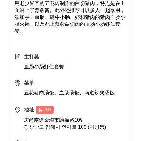
用老少皆宜的五花肉制作的白切猪肉，特点是在上
面淋上了蒜蓉酱。此外还推荐可以多人一起享用，
添加手工血肠、韩牛小肠、虾和猪肉的猪肉血肠小
肠火锅，以及配上蒜蓉白切肉的血肠小肠虾仁套
餐。
主打菜
血肠小肠虾仁套餐
菜单
五花猪肉汤饭、血肠汤饭、南道辣爽汤饭
地址
找路
庆尚南道金海市麟蹄路109
경상남도 김해시 인제로 109 (어방동)