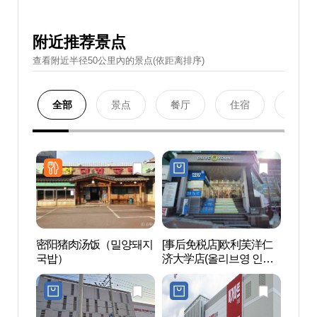
附近推荐景点
查看附近半径50公里內的景点(依距离排序)
全部
景点
餐厅
住宿
购物
密阳猪肉汤饭（밀양돼지
[事后免税店]欧利芙洋仁
金海
국밥）
济大学店(올리브영 인제
성）
대점)