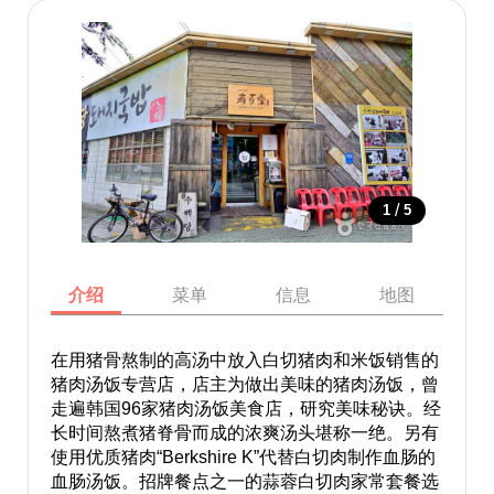
/
1
5
介绍
菜单
信息
地图
在用猪骨熬制的高汤中放入白切猪肉和米饭销售的
猪肉汤饭专营店，店主为做出美味的猪肉汤饭，曾
走遍韩国96家猪肉汤饭美食店，研究美味秘诀。经
长时间熬煮猪脊骨而成的浓爽汤头堪称一绝。另有
使用优质猪肉“Berkshire K”代替白切肉制作血肠的
血肠汤饭。招牌餐点之一的蒜蓉白切肉家常套餐选