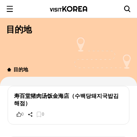
目的地
目的地
寿百堂猪肉汤饭金海店（수백당돼지국밥김
해점）
0
0