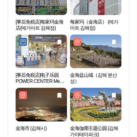
[事后免税店]每家玛金海
每家玛（金海店） (메가
金海伽
店(메가마트 김해점)
마트 김해점)
가야테
[事后免税店]电子乐园
金海盆山城（김해 분산
首露
POWER CENTER Mega
성）
Mart金海店(전자랜드파워
센터 메가마트 김해점)
金海市 (김해시)
金海伽倻主题公园 (김해
首陵
가야테마파크)