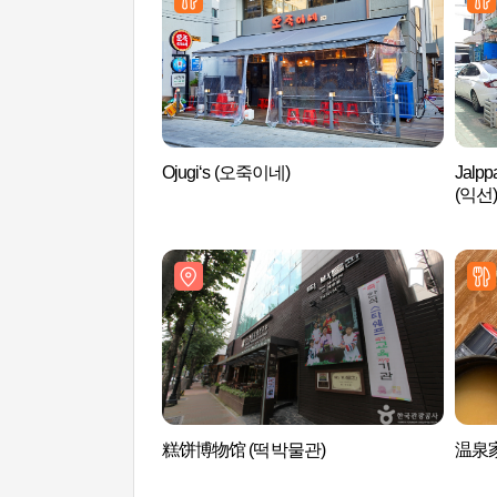
Ojugi‘s (오죽이네)
Jal
(익선
糕饼博物馆 (떡박물관)
温泉家