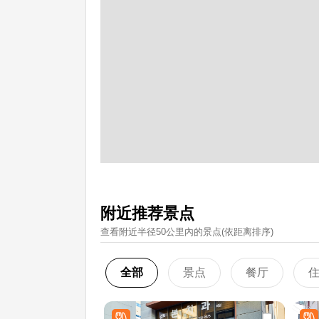
附近推荐景点
查看附近半径50公里內的景点(依距离排序)
全部
景点
餐厅