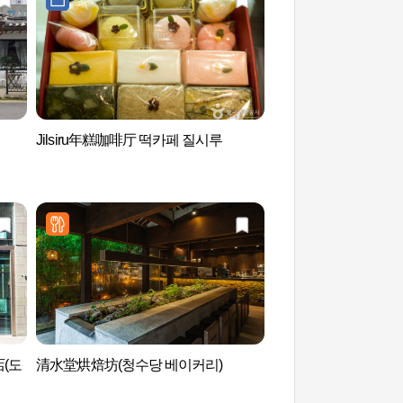
Jilsiru年糕咖啡厅 떡카페 질시루
糕饼博物馆 (떡박물관
店(도
清水堂烘焙坊(청수당 베이커리)
Yoo's Family (유즈