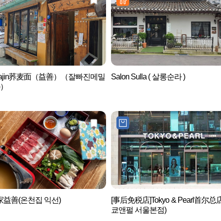
ppajin荞麦面（益善）（잘빠진메밀
Salon Sulla ( 살롱순라 )
)）
益善(온천집 익선)
[事后免税店]Tokyo & Pearl首尔总
쿄앤펄 서울본점)