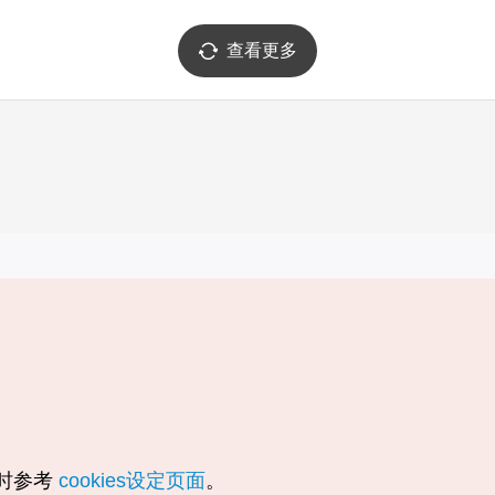
查看更多
实用信息
服务
韩国旅游发展局手机应用程序
服务条款
1330韩国旅游咨询翻译热线
个人信息保
韩国旅游指南与地图
Cookie 设
数字图书 / 电子书
Cookie的
随时参考
cookies设定页面
。