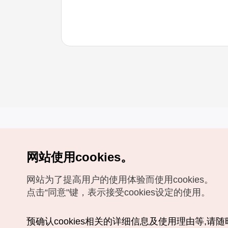
网站使用cookies。
Copyrights (c) 韩国旅游发展局版权所有
网站为了提高用户的使用体验而使用cookies。
如有相关疑问或建议，欢迎来信。
VISITKOREA官方邮箱
chnsim@knto.or.kr
点击“同意"键，表示接受cookies设定的使用。
预确认cookies相关的详细信息及使用理由等,请