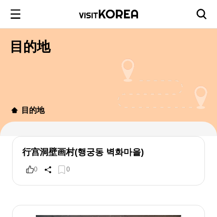
目的地
目的地
行宫洞壁画村(행궁동 벽화마을)
0
0