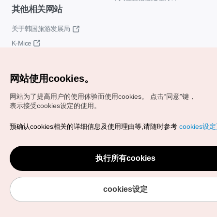
其他相关网站
关于韩国旅游发展局
K-Mice
网站使用cookies。
网站为了提高用户的使用体验而使用cookies。
点击“同意"键，
表示接受cookies设定的使用。
Copyrights (c) 韩国旅游发展局版权所有
预确认cookies相关的详细信息及使用理由等,请随时参考
cookies设
如有相关疑问或建议，欢迎来信。
VISITKOREA官方邮箱
chnsim@knto.or.kr
执行所有cookies
cookies设定