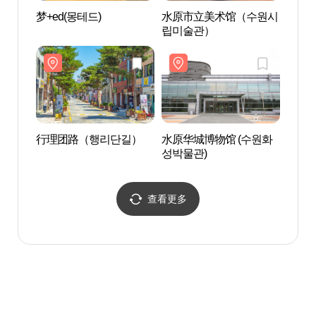
梦+ed(몽테드)
水原市立美术馆（수원시
行理
립미술관）
行理团路（행리단길）
水原华城博物馆 (수원화
长安门
성박물관)
查看更多