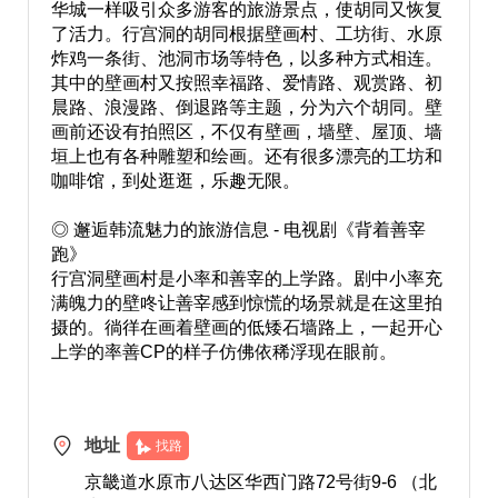
华城一样吸引众多游客的旅游景点，使胡同又恢复
了活力。行宫洞的胡同根据壁画村、工坊街、水原
炸鸡一条街、池洞市场等特色，以多种方式相连。
其中的壁画村又按照幸福路、爱情路、观赏路、初
晨路、浪漫路、倒退路等主题，分为六个胡同。壁
画前还设有拍照区，不仅有壁画，墙壁、屋顶、墙
垣上也有各种雕塑和绘画。还有很多漂亮的工坊和
咖啡馆，到处逛逛，乐趣无限。
◎ 邂逅韩流魅力的旅游信息 - 电视剧《背着善宰
跑》
行宫洞壁画村是小率和善宰的上学路。剧中小率充
满魄力的壁咚让善宰感到惊慌的场景就是在这里拍
摄的。徜徉在画着壁画的低矮石墙路上，一起开心
上学的率善CP的样子仿佛依稀浮现在眼前。
地址
找路
京畿道水原市八达区华西门路72号街9-6 （北