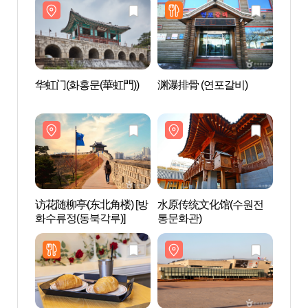
华虹门(화홍문(華虹門))
渊瀑排骨 (연포갈비)
华虹门
访花随柳亭(东北角楼) [방
水原传统文化馆(수원전
水原
화수류정(동북각루)]
통문화관)
통문화