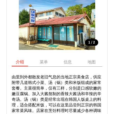
/
1
2
介绍
菜单
信息
地图
由里到外都散发老旧气息的当地正宗美食店，供应
附带几道韩式小菜、汤（锅）类和米饭组成的家常
套餐。主菜很简单，仅有三样，分别是口感软嫩的
嫩豆腐锅、加入大酱熬制的香辣大酱汤和辛辣的辛
奇汤。汤（锅）类是经常出现在韩国人饭桌上的料
理，适合搭配米饭，可以在这里品尝到正宗的韩国
家常菜风味。店家在烹饪料理时尽量减少各种调味