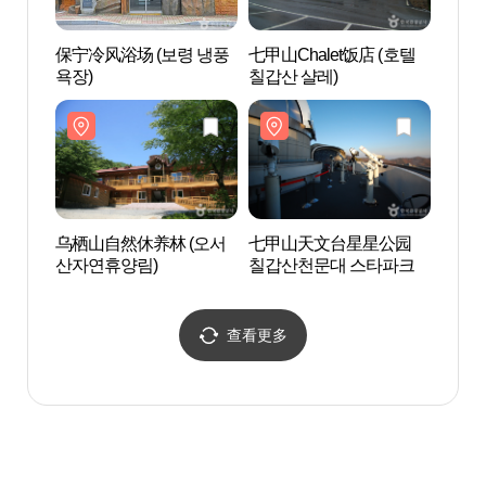
保宁冷风浴场 (보령 냉풍
七甲山Chalet饭店 (호텔
保宁冷
욕장)
칠갑산 샬레)
욕장)
乌栖山自然休养林 (오서
七甲山天文台星星公园
七甲
산자연휴양림)
칠갑산천문대 스타파크
칠갑
查看更多