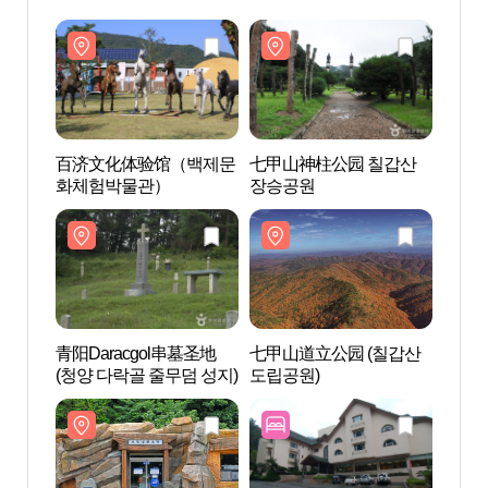
百济文化体验馆（백제문
七甲山神柱公园 칠갑산
百济
화체험박물관）
장승공원
화체
青阳Daracgol串墓圣地
七甲山道立公园 (칠갑산
青阳D
(청양 다락골 줄무덤 성지)
도립공원)
(청양