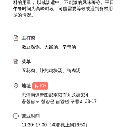
料的用量， 以咸淡适中、不刺激的风味著称。平日
午餐时间为高峰时段，可能需要等候或遇到食材用
尽的情况。
主打菜
嫩豆腐锅、大酱汤、辛奇汤
菜单
五花肉、辣炖鸡块汤、鸭肉汤
地址
找路
忠清南道青阳郡南阳面九龙街334
충청남도 청양군 남양면 구룡리 38-17
营业时间
11:30~17:00（点餐截止到16:50）