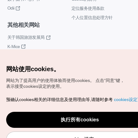
Odii
定位服务使用条款
个人位置信息处理方针
其他相关网站
关于韩国旅游发展局
K-Mice
网站使用cookies。
网站为了提高用户的使用体验而使用cookies。
点击“同意"键，
表示接受cookies设定的使用。
Copyrights (c) 韩国旅游发展局版权所有
预确认cookies相关的详细信息及使用理由等,请随时参考
cookies设
如有相关疑问或建议，欢迎来信。
VISITKOREA官方邮箱
chnsim@knto.or.kr
执行所有cookies