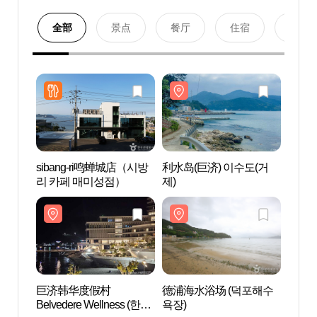
全部
景点
餐厅
住宿
购物
sibang-ri鸣蝉城店（시방
利水岛(巨济) 이수도(거
利水岛
리 카페 매미성점）
제)
제)
巨济韩华度假村
德浦海水浴场 (덕포해수
德浦海
Belvedere Wellness (한화
욕장)
욕장)