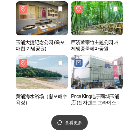
리조트 거제 벨버디어 웰
니스)
玉浦大捷纪念公园 (옥포
巨济孟宗竹主题公园 거
巨济
대첩 기념공원)
제맹종죽테마공원
제맹
黄浦海水浴场（황포해수
Price King电子商城玉浦
菱浦
욕장）
店 (전자랜드 프라이스킹
옥포점)
查看更多