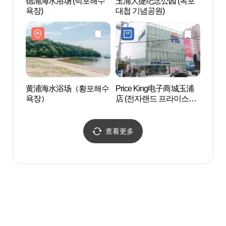
德浦海水浴场 (덕포해수
玉浦大捷纪念公园 (옥포
德浦海
욕장)
대첩 기념공원)
욕장)
黄浦海水浴场（황포해수
Price King电子商城玉浦
黄浦
욕장）
店 (전자랜드 프라이스킹
욕장
옥포점)
查看更多