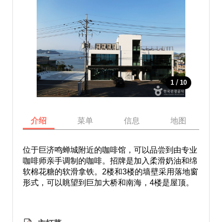
/
1
10
介绍
菜单
信息
地图
位于巨济鸣蝉城附近的咖啡馆，可以品尝到由专业
咖啡师亲手调制的咖啡。招牌是加入柔滑奶油和绵
软棉花糖的软滑拿铁。2楼和3楼的墙壁采用落地窗
形式，可以眺望到巨加大桥和南海，4楼是屋顶。