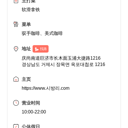
主打菜
软滑拿铁
菜单
驭手咖啡、美式咖啡
地址
找路
庆尚南道巨济市长木面玉浦大捷路1216
경상남도 거제시 장목면 옥포대첩로 1216
主页
https://www.시방리.com
营业时间
10:00-22:00
公休假日