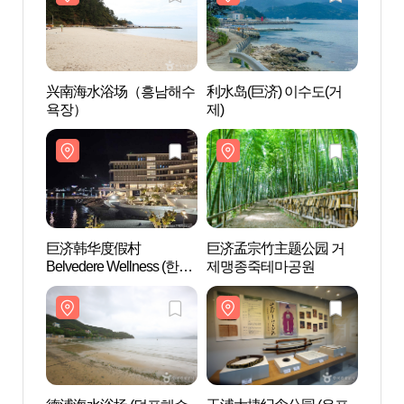
兴南海水浴场（흥남해수
利水岛(巨济) 이수도(거
兴南
욕장）
제)
욕장
巨济韩华度假村
巨济孟宗竹主题公园 거
巨济
Belvedere Wellness (한화
제맹종죽테마공원
Belve
리조트 거제 벨버디어 웰
리조트
니스)
니스)