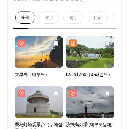
全部
景点
餐厅
住宿
购物
大阜岛（대부도）
La La Land（라라랜드）
大阜
蚕岛灯塔观景台（누에섬
济扶岛灯塔 (제부도등대)
济扶岛