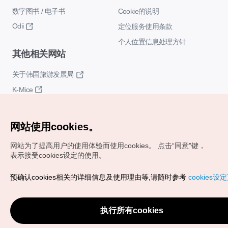
数字图书 / 电子书
Cookie的说明
Odii
定位服务使用条款
个人位置信息处理方针
其他相关网站
关于韩国旅游发展局
K-Mice
网站使用cookies。
网站为了提高用户的使用体验而使用cookies。
点击“同意"键，
表示接受cookies设定的使用。
Copyrights (c) 韩国旅游发展局版权所有
预确认cookies相关的详细信息及使用理由等,请随时参考
cookies设
如有相关疑问或建议，欢迎来信。
VISITKOREA官方邮箱
chnsim@knto.or.kr
执行所有cookies