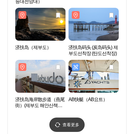
등대전망대）
济扶岛（제부도）
济扶岛码头 (炭岛码头) 제
济扶岛
부도선착장 (탄도선착장)
济扶岛海岸散步道（燕尾
AB快艇（AB요트）
济扶岛
街）(제부도 해안산책로
아트파
(제비꼬리길))
查看更多