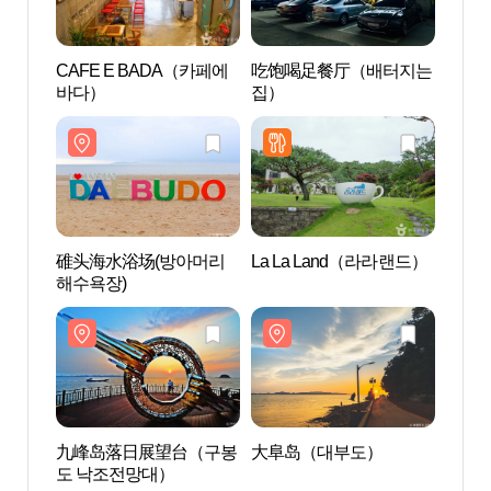
CAFE E BADA（카페에
吃饱喝足餐厅（배터지는
碓头
바다）
집）
해수욕
碓头海水浴场(방아머리
La La Land（라라랜드）
大阜
해수욕장)
九峰岛落日展望台（구봉
大阜岛（대부도）
鹅耳
도 낙조전망대）
무(소