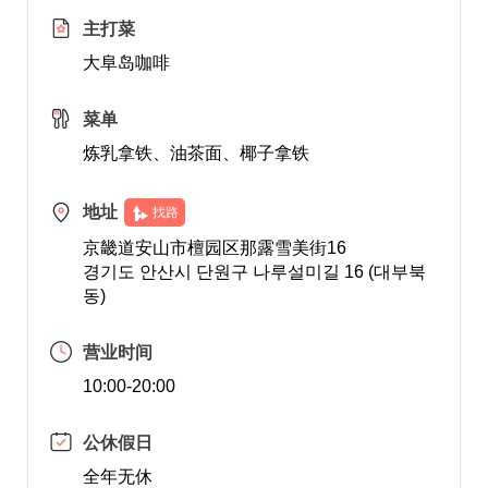
主打菜
大阜岛咖啡
菜单
炼乳拿铁、油茶面、椰子拿铁
地址
找路
京畿道安山市檀园区那露雪美街16
경기도 안산시 단원구 나루설미길 16 (대부북
동)
营业时间
10:00-20:00
公休假日
全年无休