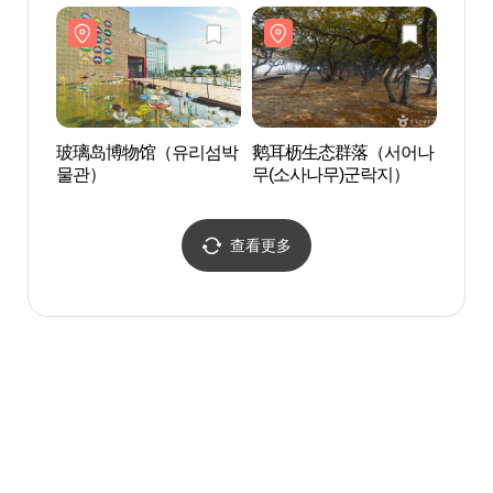
玻璃岛博物馆（유리섬박
鹅耳枥生态群落（서어나
蚕岛
물관）
무(소사나무)군락지）
등대
查看更多