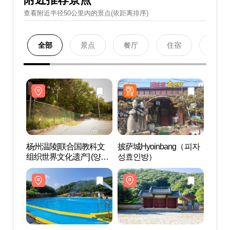
查看附近半径50公里內的景点(依距离排序)
全部
景点
餐厅
住宿
购物
杨州温陵[联合国教科文
披萨城Hyoinbang（피자
杨州
组织世界文化遗产] (양주
성효인방）
组织世
온릉 [유네스코 세계문화
온릉 
유산])
유산])