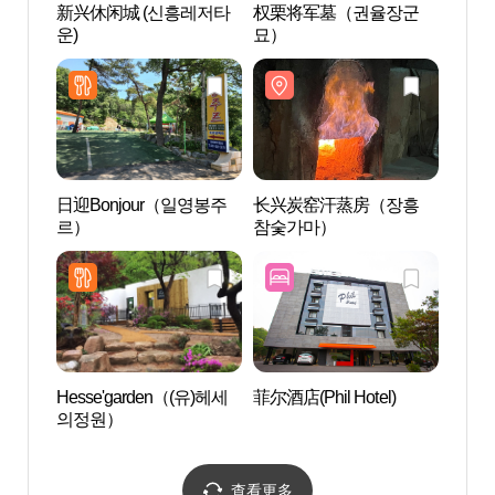
新兴休闲城 (신흥레저타
权栗将军墓（권율장군
权栗
운)
묘）
묘）
日迎Bonjour（일영봉주
长兴炭窑汗蒸房（장흥
TOD
르）
참숯가마）
담참
Hesse'garden（(유)헤세
菲尔酒店(Phil Hotel)
马场
의정원）
출렁
查看更多