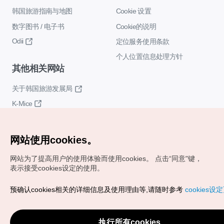
韩国旅游指南与地图
Cookie 设置
数字图书 / 电子书
Cookie的说明
Odii
定位服务使用条款
个人位置信息处理方针
其他相关网站
关于韩国旅游发展局
K-Mice
网站使用cookies。
网站为了提高用户的使用体验而使用cookies。
点击“同意"键，
表示接受cookies设定的使用。
Copyrights (c) 韩国旅游发展局版权所有
预确认cookies相关的详细信息及使用理由等,请随时参考
cookies设
如有相关疑问或建议，欢迎来信。
VISITKOREA官方邮箱
chnsim@knto.or.kr
执行所有cookies