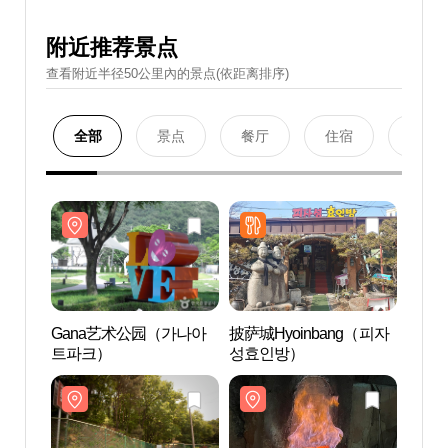
附近推荐景点
查看附近半径50公里內的景点(依距离排序)
全部
景点
餐厅
住宿
购物
Gana艺术公园（가나아
披萨城Hyoinbang（피자
Gan
트파크）
성효인방）
트파