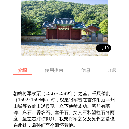
/
1
10
介绍
使用指南
信息
地图
朝鲜将军权栗（1537~1599年）之墓。壬辰倭乱
（1592~1598年）时，权栗将军曾在首尔附近幸州
山城等各处击退倭寇，立下赫赫战功。墓前有墓
碑、床石、香炉石、童子石、文人石和望柱石各两
座，呈左右对称排列。权栗将军之父及兄长之墓也
在此处，后孙们至今缅怀着他。