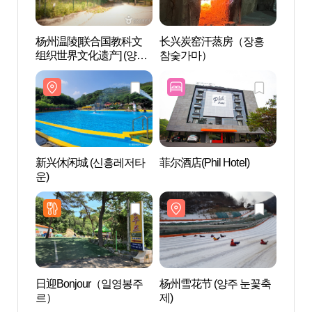
杨州温陵[联合国教科文
长兴炭窑汗蒸房（장흥
长兴
组织世界文化遗产] (양주
참숯가마）
참숯
온릉 [유네스코 세계문화
유산])
新兴休闲城 (신흥레저타
菲尔酒店(Phil Hotel)
TOD
운)
담참
日迎Bonjour（일영봉주
杨州雪花节 (양주 눈꽃축
马场
르）
제)
출렁