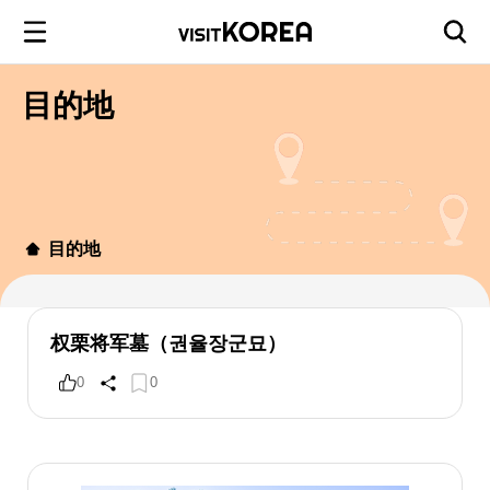
目的地
目的地
权栗将军墓（권율장군묘）
0
0