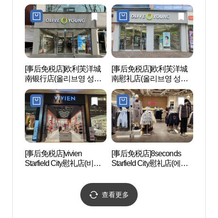
遗产】（남한산성도립공
遗产
원 【유네스코세계문화
원 
유산】）
유산
[事后免税店]欧利芙洋城
[事后免税店]欧利芙洋城
银杏
南银行店(올리브영 성남
南慰礼店(올리브영 성남
察园)
은행점)
위례점)
연관찰
[事后免税店]vivien
[事后免税店]8seconds
运动
Starfield City慰礼店(비비
Starfield City慰礼店(에잇
스포
안 스타필드 시티 위례점)
세컨즈 스타필드 시티 위
례점)
查看更多