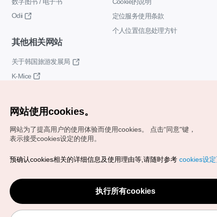
数字图书 / 电子书
Cookie的说明
Odii
定位服务使用条款
个人位置信息处理方针
其他相关网站
关于韩国旅游发展局
K-Mice
网站使用cookies。
网站为了提高用户的使用体验而使用cookies。
点击“同意"键，
表示接受cookies设定的使用。
Copyrights (c) 韩国旅游发展局版权所有
预确认cookies相关的详细信息及使用理由等,请随时参考
cookies设
如有相关疑问或建议，欢迎来信。
VISITKOREA官方邮箱
chnsim@knto.or.kr
执行所有cookies