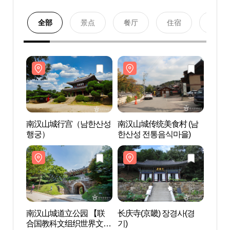
全部
景点
餐厅
住宿
购物
南汉山城行宫（남한산성
南汉山城传统美食村 (남
南汉
행궁）
한산성 전통음식마을)
행궁
南汉山城道立公园 【联
长庆寺(京畿) 장경사(경
南汉
合国教科文组织世界文化
기)
合国